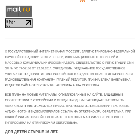
© ГОСУДАРСТВЕННЫЙ ИНТЕРНЕТ-КАНАЛ "РОССИЯ". ЗАРЕГИСТРИРОВАНО ФЕДЕРАЛЬНОЙ
СЛУЖБОЙ ПО НАДЗОРУ В СФЕРЕ СВЯЗИ, ИНФОРМАЦИОННЫХ ТЕХНОЛОГИЙ И
МАССОВЫХ КОММУНИКАЦИЙ (РОСКОМНАДЗОР). СВИДЕТЕЛЬСТВО О РЕГИСТРАЦИИ СМИ
ЭЛ № ФС 77-59166 ОТ 22.08.2014. УЧРЕДИТЕЛЬ: ФЕДЕРАЛЬНОЕ ГОСУДАРСТВЕННОЕ
УНИТАРНОЕ ПРЕДПРИЯТИЕ «ВСЕРОССИЙСКАЯ ГОСУДАРСТВЕННАЯ ТЕЛЕВИЗИОННАЯ И
РАДИОВЕЩАТЕЛЬНАЯ КОМПАНИЯ». ГЛАВНЫЙ РЕДАКТОР: ПАНИНА ЕЛЕНА ВАЛЕРЬЕВНА.
РЕДАКТОР САЙТА GTRKPSKOV.RU: АНТИПИНА АННА СЕРГЕЕВНА.
ВСЕ ПРАВА НА ЛЮБЫЕ МАТЕРИАЛЫ, ОПУБЛИКОВАННЫЕ НА САЙТЕ, ЗАЩИЩЕНЫ В
СООТВЕТСТВИИ С РОССИЙСКИМ И МЕЖДУНАРОДНЫМ ЗАКОНОДАТЕЛЬСТВОМ ОБ
АВТОРСКОМ ПРАВЕ И СМЕЖНЫХ ПРАВАХ. ПРИ ЛЮБОМ ИСПОЛЬЗОВАНИИ ТЕКСТОВЫХ,
АУДИО-, ФОТО- И ВИДЕОМАТЕРИАЛОВ ССЫЛКА НА GTRKPSKOV.RU ОБЯЗАТЕЛЬНА. ПРИ
ПОЛНОЙ ИЛИ ЧАСТИЧНОЙ ПЕРЕПЕЧАТКЕ ТЕКСТОВЫХ МАТЕРИАЛОВ В ИНТЕРНЕТЕ
ГИПЕРССЫЛКА НА GTRKPSKOV.RU ОБЯЗАТЕЛЬНА.
ДЛЯ ДЕТЕЙ СТАРШЕ 16 ЛЕТ.