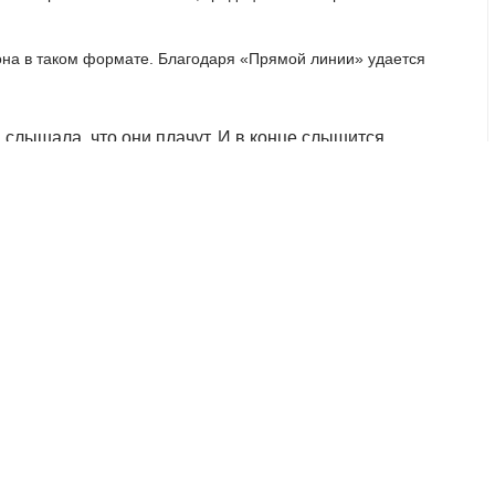
иона в таком формате. Благодаря «Прямой линии» удается
 слышала, что они плачут. И в конце слышится
шь, что все твои проблемы уходят на второй план,
, которые живут за пределами города и они прямо
 оператор колл-центра
ВПЕРЁД