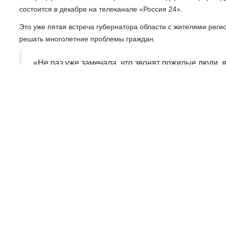
состоится в декабре на телеканале «Россия 24».
Это уже пятая встреча губернатора области с жителями рег
решать многолетние проблемы граждан.
«Не раз уже замечала, что звонят пожилые люди, я
такая фраза, помогите нам пожалуйста. И понимае
когда ты слышишь, что людям действительно плохо
рассчитывают на эту помощь», - Ксения Архипова,
Мария Саханенок. Вести-Псков
Наш канал в Telegram
Поделиться
НАЗАД