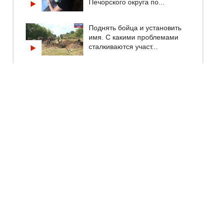
Печорского округа по...
Поднять бойца и установить
имя. С какими проблемами
сталкиваются участ...
Владимир Путин провел
телефонный разговор с
командиром 76-й дивизии
Аб...
Тверской центр спасения
медвежат показал новые
кадры. Псковские медвеж...