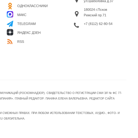
ул.Шаболовка д.37
ОДНОКЛАССНИКИ
180024 г.Псков
МАКС
Рижский пр.71
+7 (8112) 62-80-54
TELEGRAM
ЯНДЕКС ДЗЕН
RSS
УНИКАЦИЙ (РОСКОМНАДЗОР). СВИДЕТЕЛЬСТВО О РЕГИСТРАЦИИ СМИ ЭЛ № ФС 77-
МПАНИЯ». ГЛАВНЫЙ РЕДАКТОР: ПАНИНА ЕЛЕНА ВАЛЕРЬЕВНА. РЕДАКТОР САЙТА
 СМЕЖНЫХ ПРАВАХ. ПРИ ЛЮБОМ ИСПОЛЬЗОВАНИИ ТЕКСТОВЫХ, АУДИО-, ФОТО- И
RU ОБЯЗАТЕЛЬНА.