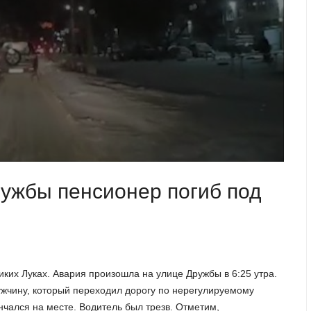
ружбы пенсионер погиб под
ких Луках. Авария произошла на улице Дружбы в 6:25 утра.
ужчину, который переходил дорогу по нерегулируемому
чался на месте. Водитель был трезв. Отметим,