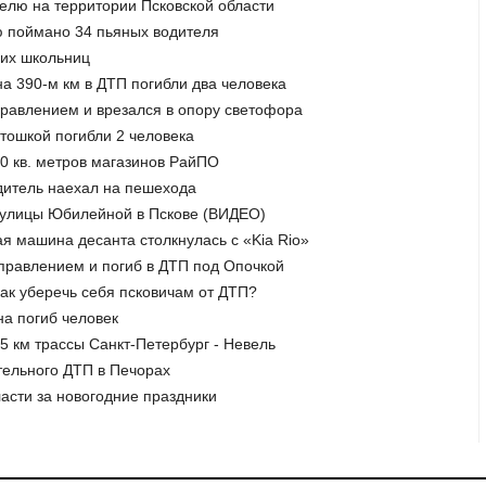
делю на территории Псковской области
ю поймано 34 пьяных водителя
них школьниц
на 390-м км в ДТП погибли два человека
управлением и врезался в опору светофора
стошкой погибли 2 человека
50 кв. метров магазинов РайПО
дитель наехал на пешехода
и улицы Юбилейной в Пскове (ВИДЕО)
я машина десанта столкнулась с «Kia Rio»
управлением и погиб в ДТП под Опочкой
Как уберечь себя псковичам от ДТП?
на погиб человек
5 км трассы Санкт-Петербург - Невель
тельного ДТП в Печорах
ласти за новогодние праздники