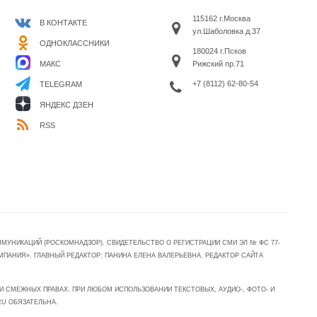
115162 г.Москва
В КОНТАКТЕ
ул.Шаболовка д.37
ОДНОКЛАССНИКИ
180024 г.Псков
МАКС
Рижский пр.71
+7 (8112) 62-80-54
TELEGRAM
ЯНДЕКС ДЗЕН
RSS
УНИКАЦИЙ (РОСКОМНАДЗОР). СВИДЕТЕЛЬСТВО О РЕГИСТРАЦИИ СМИ ЭЛ № ФС 77-
МПАНИЯ». ГЛАВНЫЙ РЕДАКТОР: ПАНИНА ЕЛЕНА ВАЛЕРЬЕВНА. РЕДАКТОР САЙТА
 СМЕЖНЫХ ПРАВАХ. ПРИ ЛЮБОМ ИСПОЛЬЗОВАНИИ ТЕКСТОВЫХ, АУДИО-, ФОТО- И
RU ОБЯЗАТЕЛЬНА.