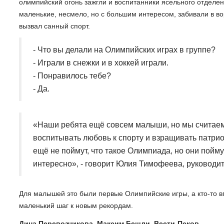
олимпийский огонь зажгли и воспитанники ясельного отделе
маленькие, несмело, но с большим интересом, забивали в во
вызвал санный спорт.
- Что вы делали на Олимпийских играх в группе?
- Играли в снежки и в хоккей играли.
- Понравилось тебе?
- Да.
«Наши ребята ещё совсем малыши, но мы считаем,
воспитывать любовь к спорту и взращивать патрио
ещё не поймут, что такое Олимпиада, но они поймут
интересно», - говорит Юлия Тимофеева, руководи
Для малышей это были первые Олимпийские игры, а кто-то вп
маленький шаг к новым рекордам.
Дина Перевозчикова, Максим Бешли. Вести-Псков.