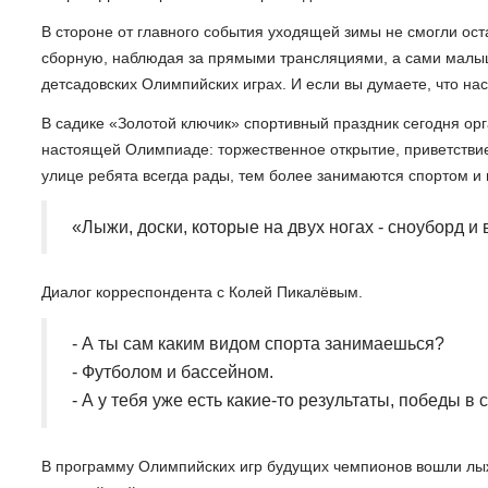
В стороне от главного события уходящей зимы не смогли ос
сборную, наблюдая за прямыми трансляциями, а сами малы
детсадовских Олимпийских играх. И если вы думаете, что на
В садике «Золотой ключик» спортивный праздник сегодня орг
настоящей Олимпиаде: торжественное открытие, приветстви
улице ребята всегда рады, тем более занимаются спортом и в
«Лыжи, доски, которые на двух ногах - сноуборд и 
Диалог корреспондента с Колей Пикалёвым.
- А ты сам каким видом спорта занимаешься?
- Футболом и бассейном.
- А у тебя уже есть какие-то результаты, победы в 
В программу Олимпийских игр будущих чемпионов вошли лыжи