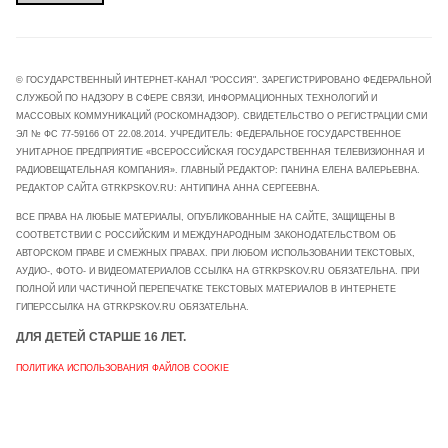
© ГОСУДАРСТВЕННЫЙ ИНТЕРНЕТ-КАНАЛ "РОССИЯ". ЗАРЕГИСТРИРОВАНО ФЕДЕРАЛЬНОЙ
СЛУЖБОЙ ПО НАДЗОРУ В СФЕРЕ СВЯЗИ, ИНФОРМАЦИОННЫХ ТЕХНОЛОГИЙ И
МАССОВЫХ КОММУНИКАЦИЙ (РОСКОМНАДЗОР). СВИДЕТЕЛЬСТВО О РЕГИСТРАЦИИ СМИ
ЭЛ № ФС 77-59166 ОТ 22.08.2014. УЧРЕДИТЕЛЬ: ФЕДЕРАЛЬНОЕ ГОСУДАРСТВЕННОЕ
УНИТАРНОЕ ПРЕДПРИЯТИЕ «ВСЕРОССИЙСКАЯ ГОСУДАРСТВЕННАЯ ТЕЛЕВИЗИОННАЯ И
РАДИОВЕЩАТЕЛЬНАЯ КОМПАНИЯ». ГЛАВНЫЙ РЕДАКТОР: ПАНИНА ЕЛЕНА ВАЛЕРЬЕВНА.
РЕДАКТОР САЙТА GTRKPSKOV.RU: АНТИПИНА АННА СЕРГЕЕВНА.
ВСЕ ПРАВА НА ЛЮБЫЕ МАТЕРИАЛЫ, ОПУБЛИКОВАННЫЕ НА САЙТЕ, ЗАЩИЩЕНЫ В
СООТВЕТСТВИИ С РОССИЙСКИМ И МЕЖДУНАРОДНЫМ ЗАКОНОДАТЕЛЬСТВОМ ОБ
АВТОРСКОМ ПРАВЕ И СМЕЖНЫХ ПРАВАХ. ПРИ ЛЮБОМ ИСПОЛЬЗОВАНИИ ТЕКСТОВЫХ,
АУДИО-, ФОТО- И ВИДЕОМАТЕРИАЛОВ ССЫЛКА НА GTRKPSKOV.RU ОБЯЗАТЕЛЬНА. ПРИ
ПОЛНОЙ ИЛИ ЧАСТИЧНОЙ ПЕРЕПЕЧАТКЕ ТЕКСТОВЫХ МАТЕРИАЛОВ В ИНТЕРНЕТЕ
ГИПЕРССЫЛКА НА GTRKPSKOV.RU ОБЯЗАТЕЛЬНА.
ДЛЯ ДЕТЕЙ СТАРШЕ 16 ЛЕТ.
ПОЛИТИКА ИСПОЛЬЗОВАНИЯ ФАЙЛОВ COOKIE