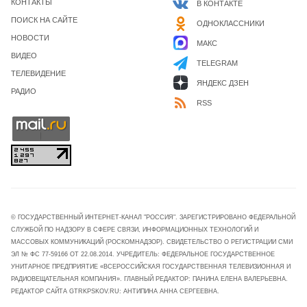
КОНТАКТЫ
В КОНТАКТЕ
ПОИСК НА САЙТЕ
ОДНОКЛАССНИКИ
НОВОСТИ
МАКС
ВИДЕО
TELEGRAM
ТЕЛЕВИДЕНИЕ
ЯНДЕКС ДЗЕН
РАДИО
RSS
© ГОСУДАРСТВЕННЫЙ ИНТЕРНЕТ-КАНАЛ "РОССИЯ". ЗАРЕГИСТРИРОВАНО ФЕДЕРАЛЬНОЙ
СЛУЖБОЙ ПО НАДЗОРУ В СФЕРЕ СВЯЗИ, ИНФОРМАЦИОННЫХ ТЕХНОЛОГИЙ И
МАССОВЫХ КОММУНИКАЦИЙ (РОСКОМНАДЗОР). СВИДЕТЕЛЬСТВО О РЕГИСТРАЦИИ СМИ
ЭЛ № ФС 77-59166 ОТ 22.08.2014. УЧРЕДИТЕЛЬ: ФЕДЕРАЛЬНОЕ ГОСУДАРСТВЕННОЕ
УНИТАРНОЕ ПРЕДПРИЯТИЕ «ВСЕРОССИЙСКАЯ ГОСУДАРСТВЕННАЯ ТЕЛЕВИЗИОННАЯ И
РАДИОВЕЩАТЕЛЬНАЯ КОМПАНИЯ». ГЛАВНЫЙ РЕДАКТОР: ПАНИНА ЕЛЕНА ВАЛЕРЬЕВНА.
РЕДАКТОР САЙТА GTRKPSKOV.RU: АНТИПИНА АННА СЕРГЕЕВНА.