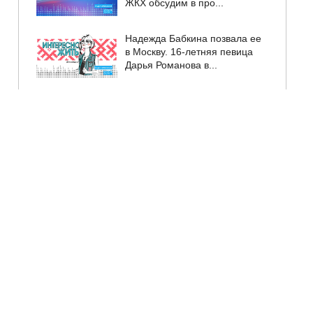
ЖКХ обсудим в про...
Надежда Бабкина позвала ее
в Москву. 16-летняя певица
Дарья Романова в...
День деревни Дуброво
отметят 7 августа. В
программе – концерт, игры и
...
Продлен прием заявок на
программу "Послы Победы.
Смена"...