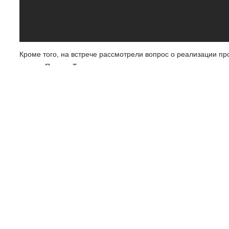
Кроме того, на встрече рассмотрели вопрос о реализации пр
улицах Пскова. Также шла речь о сотрудничестве по внедре
Прыгина Надежда
Наш канал в Telegram
Поделиться
НАЗАД