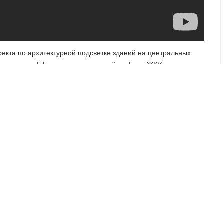
оекта по архитектурной подсветке зданий на центральных
нию энергоэффективных технологий в сфере ЖКХ.
ВПЕРЁД