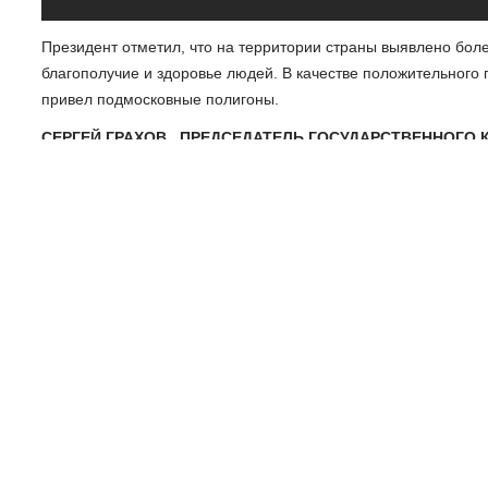
Президент отметил, что на территории страны выявлено боле
благополучие и здоровье людей. В качестве положительного 
привел подмосковные полигоны.
СЕРГЕЙ ГРАХОВ , ПРЕДСЕДАТЕЛЬ ГОСУДАРСТВЕННОГО
СТРОИТЕЛЬСТВА И ЖИЛИЩНО-КОММУНАЛЬНОГО ХОЗЯЙ
рекультивация с последующим восстановлением этого участка
проект и увидим, что там конкретно сделали, что там можно 
дальше можно будет использовать под какие средства под ка
Екатерина Давыдова
Наш канал в Telegram
Поделиться
НАЗАД