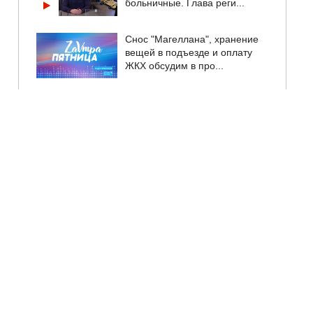
больничные. Глава реги...
Снос "Магеллана", хранение
вещей в подъезде и оплату
ЖКХ обсудим в про...
Надежда Бабкина позвала ее
в Москву. 16-летняя певица
Дарья Романова в...
День деревни Дуброво
отметят 7 августа. В
программе – концерт, игры и
...