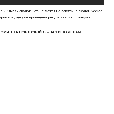
е 20 тысяч свалок. Это не может не влиять на экологическое
примера, где уже проведена рекультивация, президент
 КОМИТЕТА ПСКОВСКОЙ ОБЛАСТИ ПО ДЕЛАМ
СТВА:
«Подразумевается, что будет произведена
, насколько это будет возможно. Когда мы посмотрим на
будет сделать, мы уже примем решение как этот участок
кие-то цели».
ВПЕРЁД