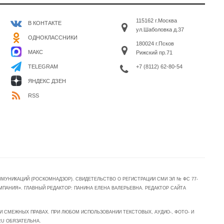
115162 г.Москва
В КОНТАКТЕ
ул.Шаболовка д.37
ОДНОКЛАССНИКИ
180024 г.Псков
МАКС
Рижский пр.71
+7 (8112) 62-80-54
TELEGRAM
ЯНДЕКС ДЗЕН
RSS
УНИКАЦИЙ (РОСКОМНАДЗОР). СВИДЕТЕЛЬСТВО О РЕГИСТРАЦИИ СМИ ЭЛ № ФС 77-
МПАНИЯ». ГЛАВНЫЙ РЕДАКТОР: ПАНИНА ЕЛЕНА ВАЛЕРЬЕВНА. РЕДАКТОР САЙТА
 СМЕЖНЫХ ПРАВАХ. ПРИ ЛЮБОМ ИСПОЛЬЗОВАНИИ ТЕКСТОВЫХ, АУДИО-, ФОТО- И
RU ОБЯЗАТЕЛЬНА.