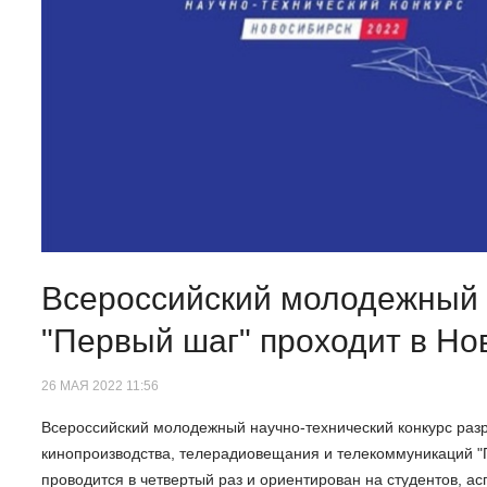
Всероссийский молодежный 
"Первый шаг" проходит в Но
26 МАЯ 2022 11:56
Всероссийский молодежный научно-технический конкурс разр
кинопроизводства, телерадиовещания и телекоммуникаций "
проводится в четвертый раз и ориентирован на студентов, а