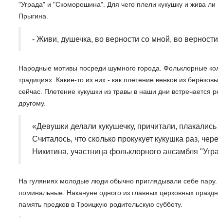
"Уграда" и "Скоморошина". Для чего плели кукушку и жива ли
Прыгина.
- Живи, душечка, во верности со мной, во верност
Народные мотивы посреди шумного города. Фольклорные кол
традициях. Какие-то из них - как плетение венков из берёзов
сейчас. Плетение кукушки из травы в наши дни встречается ре
другому.
«Девушки делали кукушечку, причитали, плакались 
Считалось, что сколько прокукует кукушка раз, чер
Никитина, участница фольклорного ансамбля "Угра
На гуляниях молодые люди обычно приглядывали себе пару.
поминальные. Накануне одного из главных церковных праздн
память предков в Троицкую родительскую субботу.