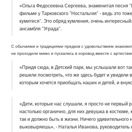
«Ольга Федосеевна Сергеева, знаменитая песня "К
фильме у Тарковского "Ностальгия" - ведь это тоже
кумитеся". Это обряд кумления, очень интересный
ансамбля "Уграда".
С обычаями и традициями предков с удовольствием знакоми
не проходили мимо и пускались в хоровод вместе с артиста
«Придя сюда, в Детский парк, мы услышали вот т
решили посмотреть, что же здесь будет и увидели 
которым хочется приобщать наших и детей, и внуко
«Дети, которые нас слушали, я просто не первый р
настолько органично, для них девушка в костюме, к
так и должно быть в жизни. Ничего удивительного н
выковыряешь», - Наталья Иванова, руководитель