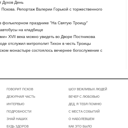
т Духов День
я Пскова. Репортаж Валерии Горькой с торжественного
е в фольклорном празднике "На Святую Троицу"
 автобусы на кладбище
ми» XVII века можно увидеть во Дворе Постникова
роде отслужил митрополит Тихон в честь Троицы
рском монастыре состоялось вечернее богослужение с
ГОВОРИТ ПСКОВ
ШОУ ВЕЖЛИВЫХ ЛЮДЕЙ
ДЕЖУРНАЯ ЧАСТЬ
ВЕЧЕР С ЛЮБОВЬЮ
ИНТЕРВЬЮ
ДЕД, Я ТЕБЯ ПОМНЮ
ПОДРОБНОСТИ
С МЕСТА СОБЫТИЙ
ЗНАЙ НАШИХ
О НАБОЛЕВШЕМ
БУДЬ ЗДОРОВ
КАК ЭТО БЫЛО