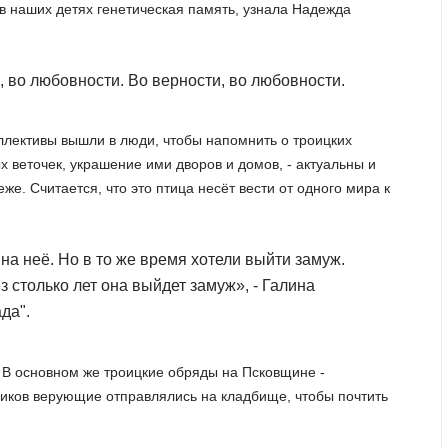
 в наших детях генетическая память, узнала Надежда
и, во любовности. Во верности, во любовности.
лективы вышли в люди, чтобы напомнить о троицких
ых веточек, украшение ими дворов и домов, - актуальны и
же. Считается, что это птица несёт вести от одного мира к
на неё. Но в то же время хотели выйти замуж.
ез столько лет она выйдет замуж», - Галина
да".
 В основном же троицкие обряды на Псковщине -
иков верующие отправлялись на кладбище, чтобы почтить