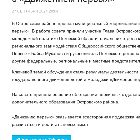
27 СЕНТЯБРЯ 2024 20:04
В Островском районе прошел муниципальный координационн
первых». В работе совета приняли участие Глава Островско
молодежной политике Псковской области, начальник отдела 
регионального взаимодействия Общероссийского обществен
Первых» Байса Муканова и руководитель Псковского региона
другие федеральные, региональные и местные представител
Ключевой темой обсуждения стали результаты деятельности
государственного движения детей и молодежи «Движение пе
На совете приняли решение об открытии первичных отделени
дополнительного образования Островского района.
«Движению первых» оказывается всесторонняя поддержка на 
развиваться и достигать новых высот.
Наш канал в Telegram