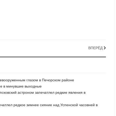
ВПЕРЁД
невооруженным глазом в Печорском районе
ие в минувшие выходные
 псковский астроном запечатлел редкие явления в
ечатлел редкое зимнее сияние над Успенской часовней в