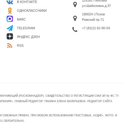
115162 г.Москва
В КОНТАКТЕ
ул.Шаболовка д.37
ОДНОКЛАССНИКИ
180024 г.Псков
МАКС
Рижский пр.71
+7 (8112) 62-80-54
TELEGRAM
ЯНДЕКС ДЗЕН
RSS
УНИКАЦИЙ (РОСКОМНАДЗОР). СВИДЕТЕЛЬСТВО О РЕГИСТРАЦИИ СМИ ЭЛ № ФС 77-
МПАНИЯ». ГЛАВНЫЙ РЕДАКТОР: ПАНИНА ЕЛЕНА ВАЛЕРЬЕВНА. РЕДАКТОР САЙТА
 СМЕЖНЫХ ПРАВАХ. ПРИ ЛЮБОМ ИСПОЛЬЗОВАНИИ ТЕКСТОВЫХ, АУДИО-, ФОТО- И
RU ОБЯЗАТЕЛЬНА.