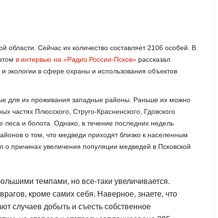
й области. Сейчас их количество составляет 2106 особей. В
 этом
в интервью на «Радио России-Псков»
рассказал
и экологии в сфере охраны и использования объектов
ные для их проживания западные районы. Раньше их можно
ых частях Плюсского, Струго-Красненского, Гдовского
е леса и болота. Однако, в течение последних недель
айонов о том, что медведи приходят близко к населенным
ал о причинах увеличения популяции медведей в Псковской
большими темпами, но все-таки увеличивается.
врагов, кроме самих себя. Наверное, знаете, что
ают случаев добыть и съесть собственное