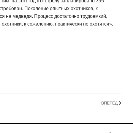
тим, на этот год к отстрелу запланировано 395
остребован. Поколение опытных охотников, к
ься на медведя. Процесс достаточно трудоемкий,
охотники, к сожалению, практически не охотятся»,
ВПЕРЁД