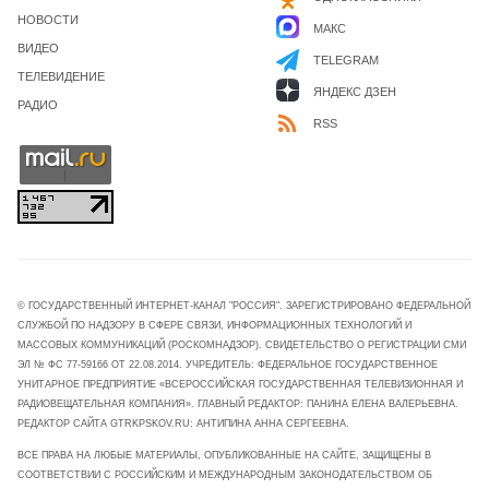
НОВОСТИ
МАКС
ВИДЕО
TELEGRAM
ТЕЛЕВИДЕНИЕ
ЯНДЕКС ДЗЕН
РАДИО
RSS
© ГОСУДАРСТВЕННЫЙ ИНТЕРНЕТ-КАНАЛ "РОССИЯ". ЗАРЕГИСТРИРОВАНО ФЕДЕРАЛЬНОЙ
СЛУЖБОЙ ПО НАДЗОРУ В СФЕРЕ СВЯЗИ, ИНФОРМАЦИОННЫХ ТЕХНОЛОГИЙ И
МАССОВЫХ КОММУНИКАЦИЙ (РОСКОМНАДЗОР). СВИДЕТЕЛЬСТВО О РЕГИСТРАЦИИ СМИ
ЭЛ № ФС 77-59166 ОТ 22.08.2014. УЧРЕДИТЕЛЬ: ФЕДЕРАЛЬНОЕ ГОСУДАРСТВЕННОЕ
УНИТАРНОЕ ПРЕДПРИЯТИЕ «ВСЕРОССИЙСКАЯ ГОСУДАРСТВЕННАЯ ТЕЛЕВИЗИОННАЯ И
РАДИОВЕЩАТЕЛЬНАЯ КОМПАНИЯ». ГЛАВНЫЙ РЕДАКТОР: ПАНИНА ЕЛЕНА ВАЛЕРЬЕВНА.
РЕДАКТОР САЙТА GTRKPSKOV.RU: АНТИПИНА АННА СЕРГЕЕВНА.
ВСЕ ПРАВА НА ЛЮБЫЕ МАТЕРИАЛЫ, ОПУБЛИКОВАННЫЕ НА САЙТЕ, ЗАЩИЩЕНЫ В
СООТВЕТСТВИИ С РОССИЙСКИМ И МЕЖДУНАРОДНЫМ ЗАКОНОДАТЕЛЬСТВОМ ОБ