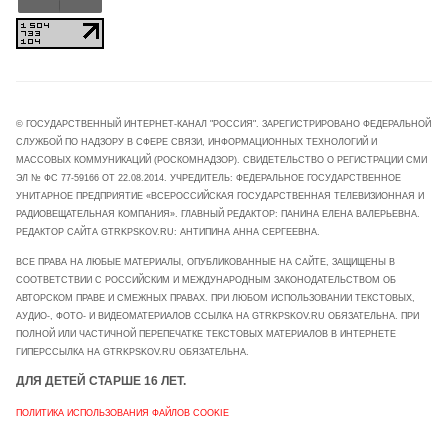
© ГОСУДАРСТВЕННЫЙ ИНТЕРНЕТ-КАНАЛ "РОССИЯ". ЗАРЕГИСТРИРОВАНО ФЕДЕРАЛЬНОЙ
СЛУЖБОЙ ПО НАДЗОРУ В СФЕРЕ СВЯЗИ, ИНФОРМАЦИОННЫХ ТЕХНОЛОГИЙ И
МАССОВЫХ КОММУНИКАЦИЙ (РОСКОМНАДЗОР). СВИДЕТЕЛЬСТВО О РЕГИСТРАЦИИ СМИ
ЭЛ № ФС 77-59166 ОТ 22.08.2014. УЧРЕДИТЕЛЬ: ФЕДЕРАЛЬНОЕ ГОСУДАРСТВЕННОЕ
УНИТАРНОЕ ПРЕДПРИЯТИЕ «ВСЕРОССИЙСКАЯ ГОСУДАРСТВЕННАЯ ТЕЛЕВИЗИОННАЯ И
РАДИОВЕЩАТЕЛЬНАЯ КОМПАНИЯ». ГЛАВНЫЙ РЕДАКТОР: ПАНИНА ЕЛЕНА ВАЛЕРЬЕВНА.
РЕДАКТОР САЙТА GTRKPSKOV.RU: АНТИПИНА АННА СЕРГЕЕВНА.
ВСЕ ПРАВА НА ЛЮБЫЕ МАТЕРИАЛЫ, ОПУБЛИКОВАННЫЕ НА САЙТЕ, ЗАЩИЩЕНЫ В
СООТВЕТСТВИИ С РОССИЙСКИМ И МЕЖДУНАРОДНЫМ ЗАКОНОДАТЕЛЬСТВОМ ОБ
АВТОРСКОМ ПРАВЕ И СМЕЖНЫХ ПРАВАХ. ПРИ ЛЮБОМ ИСПОЛЬЗОВАНИИ ТЕКСТОВЫХ,
АУДИО-, ФОТО- И ВИДЕОМАТЕРИАЛОВ ССЫЛКА НА GTRKPSKOV.RU ОБЯЗАТЕЛЬНА. ПРИ
ПОЛНОЙ ИЛИ ЧАСТИЧНОЙ ПЕРЕПЕЧАТКЕ ТЕКСТОВЫХ МАТЕРИАЛОВ В ИНТЕРНЕТЕ
ГИПЕРССЫЛКА НА GTRKPSKOV.RU ОБЯЗАТЕЛЬНА.
ДЛЯ ДЕТЕЙ СТАРШЕ 16 ЛЕТ.
ПОЛИТИКА ИСПОЛЬЗОВАНИЯ ФАЙЛОВ COOKIE