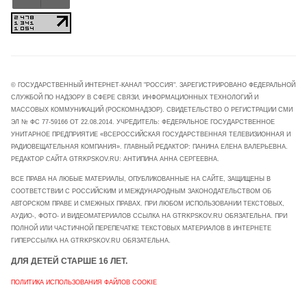
© ГОСУДАРСТВЕННЫЙ ИНТЕРНЕТ-КАНАЛ "РОССИЯ". ЗАРЕГИСТРИРОВАНО ФЕДЕРАЛЬНОЙ
СЛУЖБОЙ ПО НАДЗОРУ В СФЕРЕ СВЯЗИ, ИНФОРМАЦИОННЫХ ТЕХНОЛОГИЙ И
МАССОВЫХ КОММУНИКАЦИЙ (РОСКОМНАДЗОР). СВИДЕТЕЛЬСТВО О РЕГИСТРАЦИИ СМИ
ЭЛ № ФС 77-59166 ОТ 22.08.2014. УЧРЕДИТЕЛЬ: ФЕДЕРАЛЬНОЕ ГОСУДАРСТВЕННОЕ
УНИТАРНОЕ ПРЕДПРИЯТИЕ «ВСЕРОССИЙСКАЯ ГОСУДАРСТВЕННАЯ ТЕЛЕВИЗИОННАЯ И
РАДИОВЕЩАТЕЛЬНАЯ КОМПАНИЯ». ГЛАВНЫЙ РЕДАКТОР: ПАНИНА ЕЛЕНА ВАЛЕРЬЕВНА.
РЕДАКТОР САЙТА GTRKPSKOV.RU: АНТИПИНА АННА СЕРГЕЕВНА.
ВСЕ ПРАВА НА ЛЮБЫЕ МАТЕРИАЛЫ, ОПУБЛИКОВАННЫЕ НА САЙТЕ, ЗАЩИЩЕНЫ В
СООТВЕТСТВИИ С РОССИЙСКИМ И МЕЖДУНАРОДНЫМ ЗАКОНОДАТЕЛЬСТВОМ ОБ
АВТОРСКОМ ПРАВЕ И СМЕЖНЫХ ПРАВАХ. ПРИ ЛЮБОМ ИСПОЛЬЗОВАНИИ ТЕКСТОВЫХ,
АУДИО-, ФОТО- И ВИДЕОМАТЕРИАЛОВ ССЫЛКА НА GTRKPSKOV.RU ОБЯЗАТЕЛЬНА. ПРИ
ПОЛНОЙ ИЛИ ЧАСТИЧНОЙ ПЕРЕПЕЧАТКЕ ТЕКСТОВЫХ МАТЕРИАЛОВ В ИНТЕРНЕТЕ
ГИПЕРССЫЛКА НА GTRKPSKOV.RU ОБЯЗАТЕЛЬНА.
ДЛЯ ДЕТЕЙ СТАРШЕ 16 ЛЕТ.
ПОЛИТИКА ИСПОЛЬЗОВАНИЯ ФАЙЛОВ COOKIE