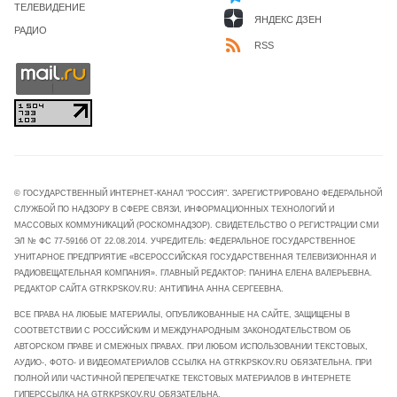
ТЕЛЕВИДЕНИЕ
ЯНДЕКС ДЗЕН
РАДИО
RSS
© ГОСУДАРСТВЕННЫЙ ИНТЕРНЕТ-КАНАЛ "РОССИЯ". ЗАРЕГИСТРИРОВАНО ФЕДЕРАЛЬНОЙ
СЛУЖБОЙ ПО НАДЗОРУ В СФЕРЕ СВЯЗИ, ИНФОРМАЦИОННЫХ ТЕХНОЛОГИЙ И
МАССОВЫХ КОММУНИКАЦИЙ (РОСКОМНАДЗОР). СВИДЕТЕЛЬСТВО О РЕГИСТРАЦИИ СМИ
ЭЛ № ФС 77-59166 ОТ 22.08.2014. УЧРЕДИТЕЛЬ: ФЕДЕРАЛЬНОЕ ГОСУДАРСТВЕННОЕ
УНИТАРНОЕ ПРЕДПРИЯТИЕ «ВСЕРОССИЙСКАЯ ГОСУДАРСТВЕННАЯ ТЕЛЕВИЗИОННАЯ И
РАДИОВЕЩАТЕЛЬНАЯ КОМПАНИЯ». ГЛАВНЫЙ РЕДАКТОР: ПАНИНА ЕЛЕНА ВАЛЕРЬЕВНА.
РЕДАКТОР САЙТА GTRKPSKOV.RU: АНТИПИНА АННА СЕРГЕЕВНА.
ВСЕ ПРАВА НА ЛЮБЫЕ МАТЕРИАЛЫ, ОПУБЛИКОВАННЫЕ НА САЙТЕ, ЗАЩИЩЕНЫ В
СООТВЕТСТВИИ С РОССИЙСКИМ И МЕЖДУНАРОДНЫМ ЗАКОНОДАТЕЛЬСТВОМ ОБ
АВТОРСКОМ ПРАВЕ И СМЕЖНЫХ ПРАВАХ. ПРИ ЛЮБОМ ИСПОЛЬЗОВАНИИ ТЕКСТОВЫХ,
АУДИО-, ФОТО- И ВИДЕОМАТЕРИАЛОВ ССЫЛКА НА GTRKPSKOV.RU ОБЯЗАТЕЛЬНА. ПРИ
ПОЛНОЙ ИЛИ ЧАСТИЧНОЙ ПЕРЕПЕЧАТКЕ ТЕКСТОВЫХ МАТЕРИАЛОВ В ИНТЕРНЕТЕ
ГИПЕРССЫЛКА НА GTRKPSKOV.RU ОБЯЗАТЕЛЬНА.