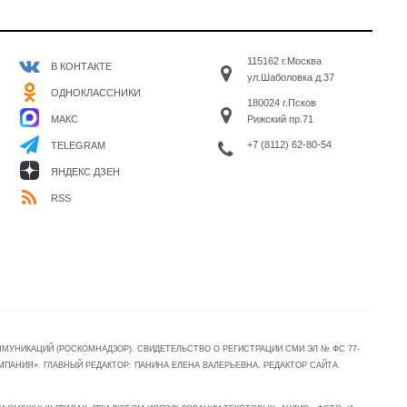
115162 г.Москва
В КОНТАКТЕ
ул.Шаболовка д.37
ОДНОКЛАССНИКИ
180024 г.Псков
МАКС
Рижский пр.71
+7 (8112) 62-80-54
TELEGRAM
ЯНДЕКС ДЗЕН
RSS
УНИКАЦИЙ (РОСКОМНАДЗОР). СВИДЕТЕЛЬСТВО О РЕГИСТРАЦИИ СМИ ЭЛ № ФС 77-
МПАНИЯ». ГЛАВНЫЙ РЕДАКТОР: ПАНИНА ЕЛЕНА ВАЛЕРЬЕВНА. РЕДАКТОР САЙТА