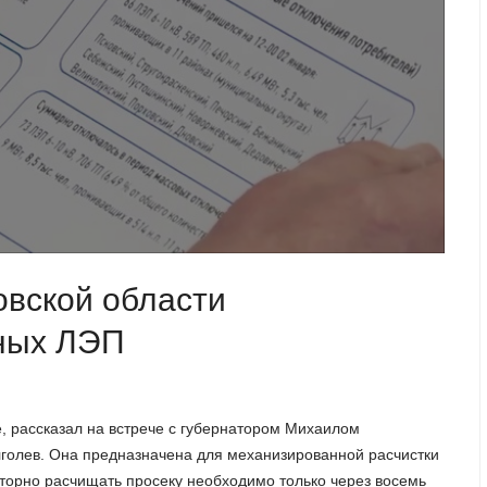
овской области
мных ЛЭП
е, рассказал на встрече с губернатором Михаилом
голев. Она предназначена для механизированной расчистки
овторно расчищать просеку необходимо только через восемь