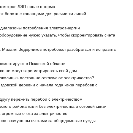
илометров ЛЭП после шторма
ют болота с копанцами для расчистки линий
ли диапазоны потребления электроэнергии
 оборудование нужно указать, чтобы скорректировать счета
ок. Михаил Ведерников потребовал разобраться и исправить
ремонтируют в Псковской области
во не могут зарегистрировать свой дом
Соколицы» постоянно отключают электричество?
 гдовской деревни с начала года из-за перебоев с
другу пережить перебои с электричеством
рского района жили без электричества и сотовой связи
 огромные счета за электричество
скове возмущены счетами за общедомовые нужды