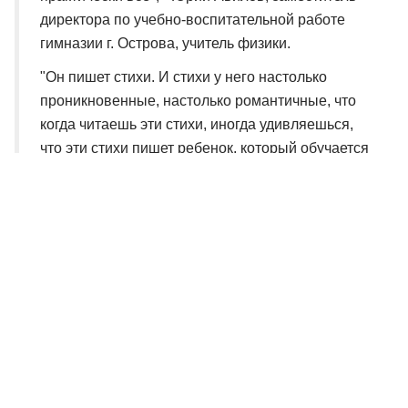
директора по учебно-воспитательной работе
гимназии г. Острова, учитель физики.
"Он пишет стихи. И стихи у него настолько
проникновенные, настолько романтичные, что
когда читаешь эти стихи, иногда удивляешься,
что эти стихи пишет ребенок, который обучается
в 10-м классе. И поэтому мы решили принять с
Кириллом в этом году участие во Всероссийской
гуманитарной олимпиаде "Умники и умницы", -
Лариса Петрикова, директор гимназии г. Остров.
Сейчас Кирилл заканчивает десятый класс, и он круглый
отличник. Каждый год принимает участие в конкурсе "Ученик
года", где демонстрирует свои увлечения живописью,
спортом, поэзией. Он участник Юнармии и других
общественных организаций. А в прошлом году победил в
акции "Губернаторский дневник", набрав рекордное