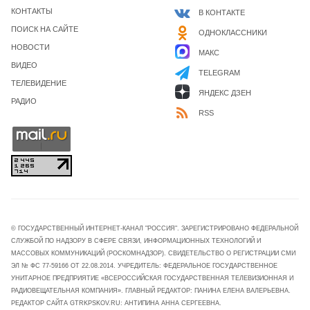
КОНТАКТЫ
В КОНТАКТЕ
ПОИСК НА САЙТЕ
ОДНОКЛАССНИКИ
НОВОСТИ
МАКС
ВИДЕО
TELEGRAM
ТЕЛЕВИДЕНИЕ
ЯНДЕКС ДЗЕН
РАДИО
RSS
© ГОСУДАРСТВЕННЫЙ ИНТЕРНЕТ-КАНАЛ "РОССИЯ". ЗАРЕГИСТРИРОВАНО ФЕДЕРАЛЬНОЙ
СЛУЖБОЙ ПО НАДЗОРУ В СФЕРЕ СВЯЗИ, ИНФОРМАЦИОННЫХ ТЕХНОЛОГИЙ И
МАССОВЫХ КОММУНИКАЦИЙ (РОСКОМНАДЗОР). СВИДЕТЕЛЬСТВО О РЕГИСТРАЦИИ СМИ
ЭЛ № ФС 77-59166 ОТ 22.08.2014. УЧРЕДИТЕЛЬ: ФЕДЕРАЛЬНОЕ ГОСУДАРСТВЕННОЕ
УНИТАРНОЕ ПРЕДПРИЯТИЕ «ВСЕРОССИЙСКАЯ ГОСУДАРСТВЕННАЯ ТЕЛЕВИЗИОННАЯ И
РАДИОВЕЩАТЕЛЬНАЯ КОМПАНИЯ». ГЛАВНЫЙ РЕДАКТОР: ПАНИНА ЕЛЕНА ВАЛЕРЬЕВНА.
РЕДАКТОР САЙТА GTRKPSKOV.RU: АНТИПИНА АННА СЕРГЕЕВНА.