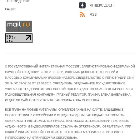
ТЕЛЕВИДЕНИЕ
ЯНДЕКС ДЗЕН
РАДИО
RSS
© ГОСУДАРСТВЕННЫЙ ИНТЕРНЕТ-КАНАЛ "РОССИЯ". ЗАРЕГИСТРИРОВАНО ФЕДЕРАЛЬНОЙ
СЛУЖБОЙ ПО НАДЗОРУ В СФЕРЕ СВЯЗИ, ИНФОРМАЦИОННЫХ ТЕХНОЛОГИЙ И
МАССОВЫХ КОММУНИКАЦИЙ (РОСКОМНАДЗОР). СВИДЕТЕЛЬСТВО О РЕГИСТРАЦИИ СМИ
ЭЛ № ФС 77-59166 ОТ 22.08.2014. УЧРЕДИТЕЛЬ: ФЕДЕРАЛЬНОЕ ГОСУДАРСТВЕННОЕ
УНИТАРНОЕ ПРЕДПРИЯТИЕ «ВСЕРОССИЙСКАЯ ГОСУДАРСТВЕННАЯ ТЕЛЕВИЗИОННАЯ И
РАДИОВЕЩАТЕЛЬНАЯ КОМПАНИЯ». ГЛАВНЫЙ РЕДАКТОР: ПАНИНА ЕЛЕНА ВАЛЕРЬЕВНА.
РЕДАКТОР САЙТА GTRKPSKOV.RU: АНТИПИНА АННА СЕРГЕЕВНА.
ВСЕ ПРАВА НА ЛЮБЫЕ МАТЕРИАЛЫ, ОПУБЛИКОВАННЫЕ НА САЙТЕ, ЗАЩИЩЕНЫ В
СООТВЕТСТВИИ С РОССИЙСКИМ И МЕЖДУНАРОДНЫМ ЗАКОНОДАТЕЛЬСТВОМ ОБ
АВТОРСКОМ ПРАВЕ И СМЕЖНЫХ ПРАВАХ. ПРИ ЛЮБОМ ИСПОЛЬЗОВАНИИ ТЕКСТОВЫХ,
АУДИО-, ФОТО- И ВИДЕОМАТЕРИАЛОВ ССЫЛКА НА GTRKPSKOV.RU ОБЯЗАТЕЛЬНА. ПРИ
ПОЛНОЙ ИЛИ ЧАСТИЧНОЙ ПЕРЕПЕЧАТКЕ ТЕКСТОВЫХ МАТЕРИАЛОВ В ИНТЕРНЕТЕ
ГИПЕРССЫЛКА НА GTRKPSKOV.RU ОБЯЗАТЕЛЬНА.