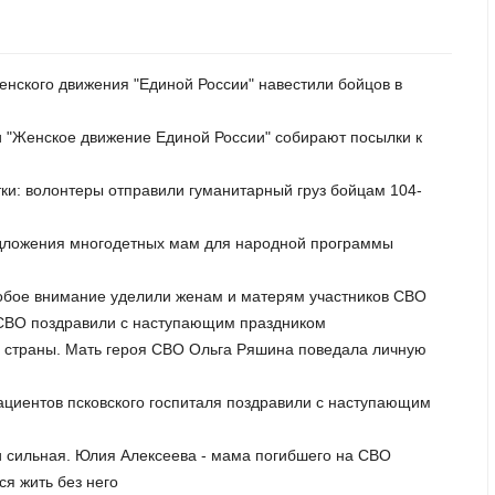
Женского движения "Единой России" навестили бойцов в
и "Женское движение Единой России" собирают посылки к
тки: волонтеры отправили гуманитарный груз бойцам 104-
редложения многодетных мам для народной программы
особое внимание уделили женам и матерям участников СВО
 СВО поздравили с наступающим праздником
а страны. Мать героя СВО Ольга Ряшина поведала личную
Пациентов псковского госпиталя поздравили с наступающим
и сильная. Юлия Алексеева - мама погибшего на СВО
ся жить без него