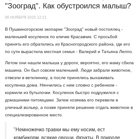
"Зооград". Как обустроился малыш?
06 НОЯБРЯ 2025 12:21
В Пушкиногорском экопарке "Зооград" новый постоялец -
маленький косуленок по кличке Красавчик. С просьбой
принять его обратились из Красногородского района, где его
по сути вырастила местная семья - Валерий и Татьяна Леппо.
Летом они нашли малыша у дороги, вероятно, его маму сбила
машина. Он был совсем маленький. Люди забрали животное,
отвезли в ветклинику, а после принялись выхаживать
косуленка дома. Нянчились с ним словно с ребенком -
кормили из бутылочки. Косуленок быстро подружился с
домашними питомцами. Затем хозяева его перевели в
уличный вольер, а позже приняли решение отдать животное в
специализированное место.
"Немножечко травки мы ему носим, ест
комбикорм, всякие овощи, фрукты. В природе