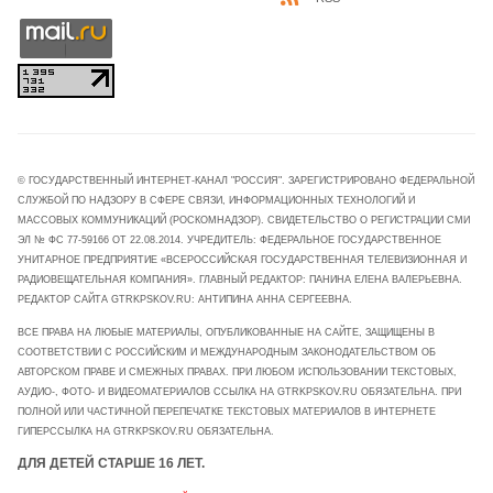
© ГОСУДАРСТВЕННЫЙ ИНТЕРНЕТ-КАНАЛ "РОССИЯ". ЗАРЕГИСТРИРОВАНО ФЕДЕРАЛЬНОЙ
СЛУЖБОЙ ПО НАДЗОРУ В СФЕРЕ СВЯЗИ, ИНФОРМАЦИОННЫХ ТЕХНОЛОГИЙ И
МАССОВЫХ КОММУНИКАЦИЙ (РОСКОМНАДЗОР). СВИДЕТЕЛЬСТВО О РЕГИСТРАЦИИ СМИ
ЭЛ № ФС 77-59166 ОТ 22.08.2014. УЧРЕДИТЕЛЬ: ФЕДЕРАЛЬНОЕ ГОСУДАРСТВЕННОЕ
УНИТАРНОЕ ПРЕДПРИЯТИЕ «ВСЕРОССИЙСКАЯ ГОСУДАРСТВЕННАЯ ТЕЛЕВИЗИОННАЯ И
РАДИОВЕЩАТЕЛЬНАЯ КОМПАНИЯ». ГЛАВНЫЙ РЕДАКТОР: ПАНИНА ЕЛЕНА ВАЛЕРЬЕВНА.
РЕДАКТОР САЙТА GTRKPSKOV.RU: АНТИПИНА АННА СЕРГЕЕВНА.
ВСЕ ПРАВА НА ЛЮБЫЕ МАТЕРИАЛЫ, ОПУБЛИКОВАННЫЕ НА САЙТЕ, ЗАЩИЩЕНЫ В
СООТВЕТСТВИИ С РОССИЙСКИМ И МЕЖДУНАРОДНЫМ ЗАКОНОДАТЕЛЬСТВОМ ОБ
АВТОРСКОМ ПРАВЕ И СМЕЖНЫХ ПРАВАХ. ПРИ ЛЮБОМ ИСПОЛЬЗОВАНИИ ТЕКСТОВЫХ,
АУДИО-, ФОТО- И ВИДЕОМАТЕРИАЛОВ ССЫЛКА НА GTRKPSKOV.RU ОБЯЗАТЕЛЬНА. ПРИ
ПОЛНОЙ ИЛИ ЧАСТИЧНОЙ ПЕРЕПЕЧАТКЕ ТЕКСТОВЫХ МАТЕРИАЛОВ В ИНТЕРНЕТЕ
ГИПЕРССЫЛКА НА GTRKPSKOV.RU ОБЯЗАТЕЛЬНА.
ДЛЯ ДЕТЕЙ СТАРШЕ 16 ЛЕТ.