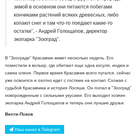
зимой в основном они питаются побегами
кончиками растений всяких древесных, либо
копают снег и там что-то поедают какие-то
остатки", - Андрей Голощапов, директор
экопарка "Зооград".
В "Зоограде" Красавчик живет несколько недель. Его
поместили в вольер, где обитают еще одна косуля, индюк и
самка оленя. Первое время Красавчик всего пугался, сейчас
уже освоился и охотно идет с гостями на контакт. Схожая с
судьбой Красавчика и история Лосяша. Он попал в "Зооград"
новорожденным с сильными укусами. Его выходил хозяин
экопарка Андрей Голощапов и теперь они лучшие друзья.
Вести-Псков
Наш канал в Telegram