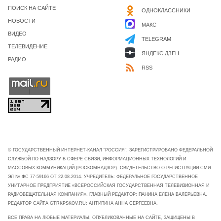
ПОИСК НА САЙТЕ
ОДНОКЛАССНИКИ
НОВОСТИ
МАКС
ВИДЕО
TELEGRAM
ТЕЛЕВИДЕНИЕ
ЯНДЕКС ДЗЕН
РАДИО
RSS
© ГОСУДАРСТВЕННЫЙ ИНТЕРНЕТ-КАНАЛ "РОССИЯ". ЗАРЕГИСТРИРОВАНО ФЕДЕРАЛЬНОЙ
СЛУЖБОЙ ПО НАДЗОРУ В СФЕРЕ СВЯЗИ, ИНФОРМАЦИОННЫХ ТЕХНОЛОГИЙ И
МАССОВЫХ КОММУНИКАЦИЙ (РОСКОМНАДЗОР). СВИДЕТЕЛЬСТВО О РЕГИСТРАЦИИ СМИ
ЭЛ № ФС 77-59166 ОТ 22.08.2014. УЧРЕДИТЕЛЬ: ФЕДЕРАЛЬНОЕ ГОСУДАРСТВЕННОЕ
УНИТАРНОЕ ПРЕДПРИЯТИЕ «ВСЕРОССИЙСКАЯ ГОСУДАРСТВЕННАЯ ТЕЛЕВИЗИОННАЯ И
РАДИОВЕЩАТЕЛЬНАЯ КОМПАНИЯ». ГЛАВНЫЙ РЕДАКТОР: ПАНИНА ЕЛЕНА ВАЛЕРЬЕВНА.
РЕДАКТОР САЙТА GTRKPSKOV.RU: АНТИПИНА АННА СЕРГЕЕВНА.
ВСЕ ПРАВА НА ЛЮБЫЕ МАТЕРИАЛЫ, ОПУБЛИКОВАННЫЕ НА САЙТЕ, ЗАЩИЩЕНЫ В