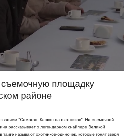
 съемочную площадку
ском районе
званием "Самогон. Капкан на охотников". На съемочной
ина рассказывает о легендарном снайпере Великой
 тайге называют охотников-одиночек, которые гонят зверя