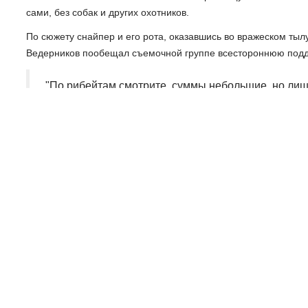
сами, без собак и других охотников.
По сюжету снайпер и его рота, оказавшись во вражеском тыл
Ведерников пообещал съемочной группе всестороннюю подд
"По рибейтам смотрите, суммы небольшие, но лишн
желаю успешного завершения съемок. Чтобы все по
Ведерников, губернатор Псковской области,
Вести-Псков
Наш канал в Telegram
Поделиться
НАЗАД