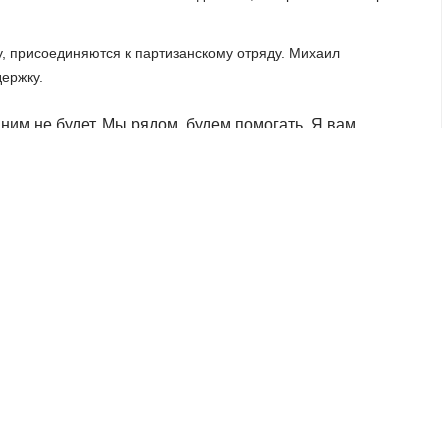
у, присоединяются к партизанскому отряду. Михаил
ержку.
им не будет. Мы рядом, будем помогать. Я вам
лучилось. Коллеги все будут помогать", - Михаил
ВПЕРЁД