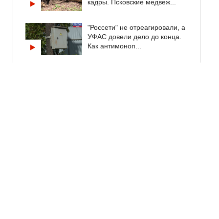
кадры. Псковские медвеж...
"Россети" не отреагировали, а
УФАС довели дело до конца.
Как антимоноп...
В Великих Луках началась
приемка школ и детских садов
к новому учебном...
Михаил Ведерников обсудил с
главами округов ключевые
задачи на ближайш...