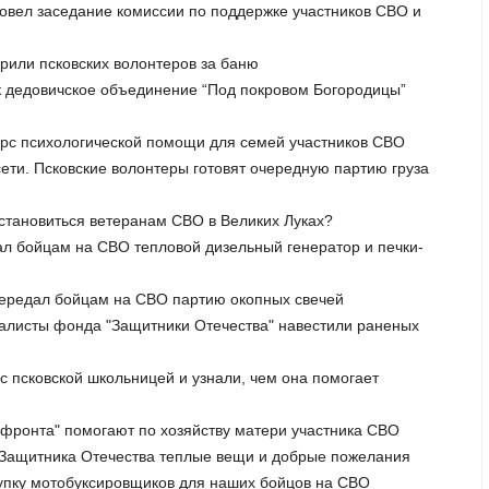
ровел заседание комиссии по поддержке участников СВО и
арили псковских волонтеров за баню
ак дедовичское объединение “Под покровом Богородицы”
курс психологической помощи для семей участников СВО
ети. Псковские волонтеры готовят очередную партию груза
сстановиться ветеранам СВО в Великих Луках?
ал бойцам на СВО тепловой дизельный генератор и печки-
передал бойцам на СВО партию окопных свечей
иалисты фонда "Защитники Отечества" навестили раненых
 с псковской школьницей и узнали, чем она помогает
о фронта" помогают по хозяйству матери участника СВО
ю Защитника Отечества теплые вещи и добрые пожелания
окупку мотобуксировщиков для наших бойцов на СВО