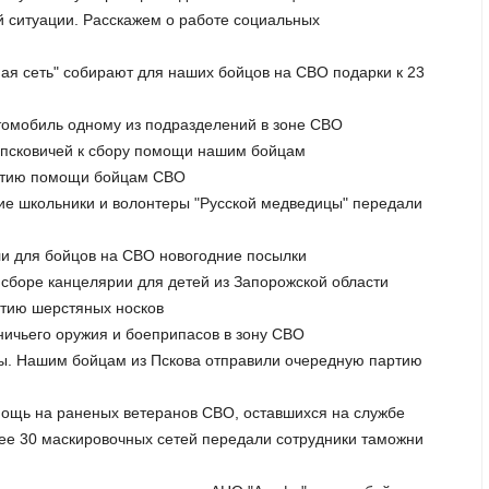
й ситуации. Расскажем о работе социальных
ая сеть" собирают для наших бойцов на СВО подарки к 23
томобиль одному из подразделений в зоне СВО
т псковичей к сбору помощи нашим бойцам
артию помощи бойцам СВО
кие школьники и волонтеры "Русской медведицы" передали
ли для бойцов на СВО новогодние посылки
 сборе канцелярии для детей из Запорожской области
тию шерстяных носков
ничьего оружия и боеприпасов в зону СВО
еры. Нашим бойцам из Пскова отправили очередную партию
мощь на раненых ветеранов СВО, оставшихся на службе
лее 30 маскировочных сетей передали сотрудники таможни