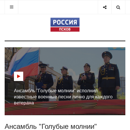
Ансамбль "Голубые молнии" исполнил
известные военные песни лично для каждого
ветерана
Ансамбль "Голубые молнии"