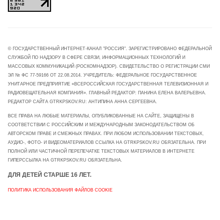
© ГОСУДАРСТВЕННЫЙ ИНТЕРНЕТ-КАНАЛ "РОССИЯ". ЗАРЕГИСТРИРОВАНО ФЕДЕРАЛЬНОЙ
СЛУЖБОЙ ПО НАДЗОРУ В СФЕРЕ СВЯЗИ, ИНФОРМАЦИОННЫХ ТЕХНОЛОГИЙ И
МАССОВЫХ КОММУНИКАЦИЙ (РОСКОМНАДЗОР). СВИДЕТЕЛЬСТВО О РЕГИСТРАЦИИ СМИ
ЭЛ № ФС 77-59166 ОТ 22.08.2014. УЧРЕДИТЕЛЬ: ФЕДЕРАЛЬНОЕ ГОСУДАРСТВЕННОЕ
УНИТАРНОЕ ПРЕДПРИЯТИЕ «ВСЕРОССИЙСКАЯ ГОСУДАРСТВЕННАЯ ТЕЛЕВИЗИОННАЯ И
РАДИОВЕЩАТЕЛЬНАЯ КОМПАНИЯ». ГЛАВНЫЙ РЕДАКТОР: ПАНИНА ЕЛЕНА ВАЛЕРЬЕВНА.
РЕДАКТОР САЙТА GTRKPSKOV.RU: АНТИПИНА АННА СЕРГЕЕВНА.
ВСЕ ПРАВА НА ЛЮБЫЕ МАТЕРИАЛЫ, ОПУБЛИКОВАННЫЕ НА САЙТЕ, ЗАЩИЩЕНЫ В
СООТВЕТСТВИИ С РОССИЙСКИМ И МЕЖДУНАРОДНЫМ ЗАКОНОДАТЕЛЬСТВОМ ОБ
АВТОРСКОМ ПРАВЕ И СМЕЖНЫХ ПРАВАХ. ПРИ ЛЮБОМ ИСПОЛЬЗОВАНИИ ТЕКСТОВЫХ,
АУДИО-, ФОТО- И ВИДЕОМАТЕРИАЛОВ ССЫЛКА НА GTRKPSKOV.RU ОБЯЗАТЕЛЬНА. ПРИ
ПОЛНОЙ ИЛИ ЧАСТИЧНОЙ ПЕРЕПЕЧАТКЕ ТЕКСТОВЫХ МАТЕРИАЛОВ В ИНТЕРНЕТЕ
ГИПЕРССЫЛКА НА GTRKPSKOV.RU ОБЯЗАТЕЛЬНА.
ДЛЯ ДЕТЕЙ СТАРШЕ 16 ЛЕТ.
ПОЛИТИКА ИСПОЛЬЗОВАНИЯ ФАЙЛОВ COOKIE