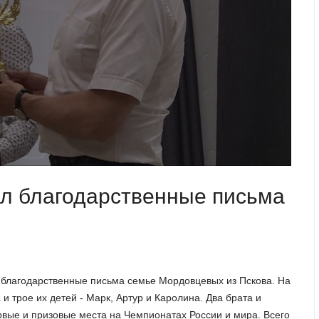
ил благодарственные письма
 благодарственные письма семье Мордовцевых из Пскова. На
и трое их детей - Марк, Артур и Каролина. Два брата и
вые и призовые места на Чемпионатах России и мира. Всего