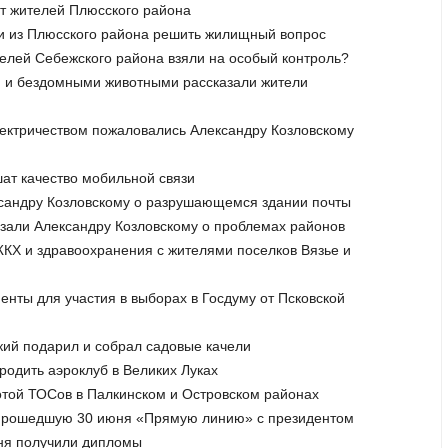
ют жителей Плюсского района
ри из Плюсского района решить жилищный вопрос
телей Себежского района взяли на особый контроль?
ом и бездомными животными рассказали жители
лектричеством пожаловались Александру Козловскому
шат качество мобильной связи
ксандру Козловскому о разрушающемся здании почты
азали Александру Козловскому о проблемах районов
ЖКХ и здравоохранения с жителями поселков Вязье и
енты для участия в выборах в Госдуму от Псковской
кий подарил и собрал садовые качели
родить аэроклуб в Великих Луках
ботой ТОСов в Палкинском и Островском районах
л прошедшую 30 июня «Прямую линию» с президентом
дня получили дипломы