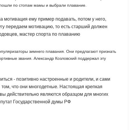
 пошли по стопам мамы и выбрали плавание.
а мотивация ему пример подавать, потом у него,
ругу передаем мотивацию, то есть старший должен
рдовцев, мастер спорта по плаванию
опуляризаторы зимнего плавания. Они предлагают признать
ортивные звания. Александр Козловский поддержал эту
иться - позитивно настроенные и родители, и сами
 том, что они многодетные. Настоящая крепкая
евы действительно являются образцом для многих
депутат Государственной думы РФ