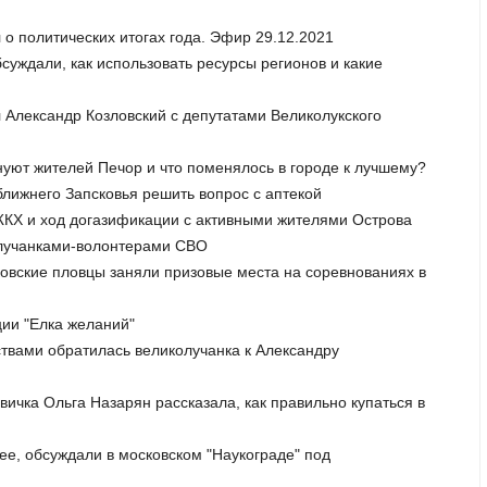
 о политических итогах года. Эфир 29.12.2021
суждали, как использовать ресурсы регионов и какие
 Александр Козловский с депутатами Великолукского
нуют жителей Печор и что поменялось в городе к лучшему?
ближнего Запсковья решить вопрос с аптекой
ЖКХ и ход догазификации с активными жителями Острова
колучанками-волонтерами СВО
сковские пловцы заняли призовые места на соревнованиях в
ции "Елка желаний"
ствами обратилась великолучанка к Александру
овичка Ольга Назарян рассказала, как правильно купаться в
ее, обсуждали в московском "Наукограде" под