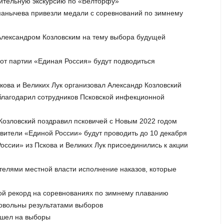
мительную экскурсию по «Велторфу»
манычева привезли медали с соревнований по зимнему
 Александром Козловским на тему выбора будущей
 от партии «Единая Россия» будут подводиться
кова и Великих Лук организовал Александр Козловский
облагодарил сотрудников Псковской инфекционной
 Козловский поздравил псковичей с Новым 2022 годом
вители «Единой России» будут проводить до 10 декабря
России» из Пскова и Великих Лук присоединились к акции
ителями местной власти исполнение наказов, которые
вой рекорд на соревнованиях по зимнему плаванию
довольны результатами выборов
ришел на выборы