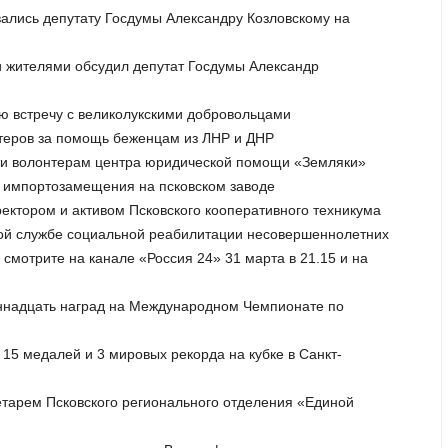
вались депутату Госдумы Александру Козловскому на
и жителями обсудил депутат Госдумы Александр
ую встречу с великолукскими добровольцами
нтеров за помощь беженцам из ЛНР и ДНР
сти волонтерам центра юридической помощи «Земляки»
и импортозамещения на псковском заводе
ректором и активом Псковского кооперативного техникума
ской службе социальной реабилитации несовершеннолетних
 смотрите на канале «Россия 24» 31 марта в 21.15 и на
иннадцать наград на Международном Чемпионате по
 15 медалей и 3 мировых рекорда на кубке в Санкт-
ретарем Псковского регионального отделения «Единой