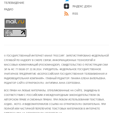
ТЕЛЕВИДЕНИЕ
ЯНДЕКС ДЗЕН
РАДИО
RSS
© ГОСУДАРСТВЕННЫЙ ИНТЕРНЕТ-КАНАЛ "РОССИЯ". ЗАРЕГИСТРИРОВАНО ФЕДЕРАЛЬНОЙ
СЛУЖБОЙ ПО НАДЗОРУ В СФЕРЕ СВЯЗИ, ИНФОРМАЦИОННЫХ ТЕХНОЛОГИЙ И
МАССОВЫХ КОММУНИКАЦИЙ (РОСКОМНАДЗОР). СВИДЕТЕЛЬСТВО О РЕГИСТРАЦИИ СМИ
ЭЛ № ФС 77-59166 ОТ 22.08.2014. УЧРЕДИТЕЛЬ: ФЕДЕРАЛЬНОЕ ГОСУДАРСТВЕННОЕ
УНИТАРНОЕ ПРЕДПРИЯТИЕ «ВСЕРОССИЙСКАЯ ГОСУДАРСТВЕННАЯ ТЕЛЕВИЗИОННАЯ И
РАДИОВЕЩАТЕЛЬНАЯ КОМПАНИЯ». ГЛАВНЫЙ РЕДАКТОР: ПАНИНА ЕЛЕНА ВАЛЕРЬЕВНА.
РЕДАКТОР САЙТА GTRKPSKOV.RU: АНТИПИНА АННА СЕРГЕЕВНА.
ВСЕ ПРАВА НА ЛЮБЫЕ МАТЕРИАЛЫ, ОПУБЛИКОВАННЫЕ НА САЙТЕ, ЗАЩИЩЕНЫ В
СООТВЕТСТВИИ С РОССИЙСКИМ И МЕЖДУНАРОДНЫМ ЗАКОНОДАТЕЛЬСТВОМ ОБ
АВТОРСКОМ ПРАВЕ И СМЕЖНЫХ ПРАВАХ. ПРИ ЛЮБОМ ИСПОЛЬЗОВАНИИ ТЕКСТОВЫХ,
АУДИО-, ФОТО- И ВИДЕОМАТЕРИАЛОВ ССЫЛКА НА GTRKPSKOV.RU ОБЯЗАТЕЛЬНА. ПРИ
ПОЛНОЙ ИЛИ ЧАСТИЧНОЙ ПЕРЕПЕЧАТКЕ ТЕКСТОВЫХ МАТЕРИАЛОВ В ИНТЕРНЕТЕ