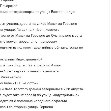
 Печорской
ижение автотранспорта от улицы Бастионной до
крыт участок дороги на улице Максима Горького
на улицах Гагарина и Черняховского
частке от Максима Горького до Ольгинского моста
дет отремонтирована по нацпроекту
дрядчики выполняют гарантийные обязательства по
ток улицы Индустриальной
 для транспорта с 22 апреля по 4 мая
же 5 лет ждут капитального ремонта
ы Инженерной
ку Кебь к СНТ «Восток»
 и Льва Толстого должен завершиться к 28 августа
ля будет закрыт проезд по улице Индустриальной
оводиться с помощью холодного асфальта
сковы со стороны улицы Герцена