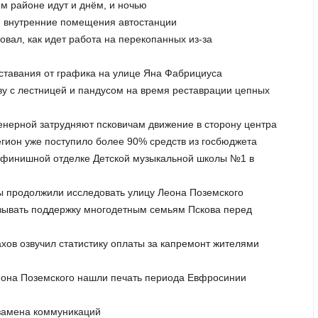
м районе идут и днём, и ночью
и внутренние помещения автостанции
овал, как идет работа на перекопанных из-за
тставания от графика на улице Яна Фабрициуса
ву с лестницей и пандусом на время реставрации цепных
женерной затрудняют псковичам движение в сторону центра
егион уже поступило более 90% средств из госбюджета
к финишной отделке Детской музыкальной школы №1 в
лы продолжили исследовать улицу Леона Поземского
азывать поддержку многодетным семьям Пскова перед
хов озвучил статистику оплаты за капремонт жителями
 Леона Поземского нашли печать периода Евфросинии
 замена коммуникаций