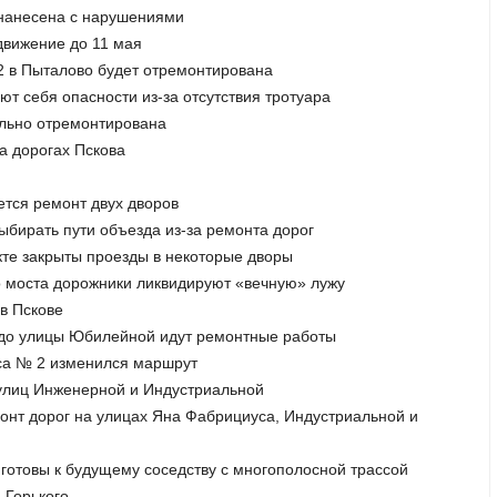
 нанесена с нарушениями
 движение до 11 мая
42 в Пыталово будет отремонтирована
ют себя опасности из-за отсутствия тротуара
ально отремонтирована
а дорогах Пскова
ется ремонт двух дворов
ыбирать пути объезда из-за ремонта дорог
кте закрыты проезды в некоторые дворы
го моста дорожники ликвидируют «вечную» лужу
 в Пскове
й до улицы Юбилейной идут ремонтные работы
буса № 2 изменился маршрут
к улиц Инженерной и Индустриальной
онт дорог на улицах Яна Фабрициуса, Индустриальной и
е готовы к будущему соседству с многополосной трассой
 Горького