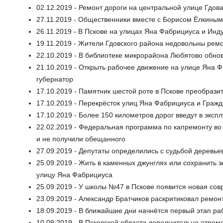
02.12.2019 - Ремонт дороги на центральной улице Гдова
27.11.2019 - Общественники вместе с Борисом Ёлкиным
26.11.2019 - В Пскове на улицах Яна Фабрициуса и Инд
19.11.2019 - Жители Гдовского района недовольны рем
22.10.2019 - В библиотеке микрорайона Любятово обно
21.10.2019 - Открыть рабочее движение на улице Яна 
губернатор
17.10.2019 - Памятник шестой роте в Пскове преобрази
17.10.2019 - Перекрёсток улиц Яна Фабрициуса и Граж
17.10.2019 - Более 150 километров дорог введут в эксп
22.02.2019 - Федеральная программа по капремонту во 
и не получили обещанного
27.09.2019 - Депутаты определились с судьбой деревье
25.09.2019 - Жить в каменных джунглях или сохранить 
улицу Яна Фабрициуса
25.09.2019 - У школы №47 в Пскове появится новая со
23.09.2019 - Александр Братчиков раскритиковал ремо
18.09.2019 - В ближайшие дни начнётся первый этап р
10.09.2019 - В Псковской области дополнительно отрем