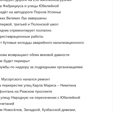
Яна Фабрициуса и улицы Юбилейной
 идёт на автодороге Порхов-Успенье
иках Великих Лук завершены
первой, третьей и Полонской школ
рядчик отремонтирует поэтапно
а реставрационные работы
ят бутовые колодцы аварийного канализационного
кова возвращают облик вековой давности
ве будет перекрыт
службы по надзору за подрядными организациями
и Мусоргского начался ремонт
а перекрестке улиц Карла Маркса – Никитина
фонтана на Рижском проспекте
ют улицу Народную на пересечении с Юбилейной
очетаний
ам Новосёлов, Западной, Кузбасской дивизии,