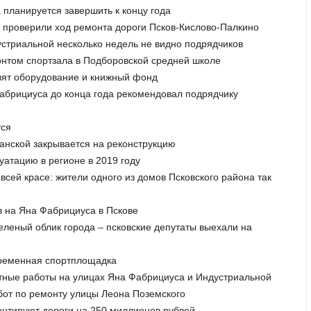
 планируется завершить к концу года
 проверили ход ремонта дороги Псков-Кислово-Палкино
устриальной несколько недель не видно подрядчиков
онтом спортзала в Подборовской средней школе
вят оборудование и книжный фонд
Фабрициуса до конца года рекомендовал подрядчику
тся
данской закрывается на реконструкцию
луатацию в регионе в 2019 году
всей красе: жители одного из домов Псковского района так
в на Яна Фабрициуса в Пскове
зеленый облик города – псковские депутаты выехали на
временная спортплощадка
нтные работы на улицах Яна Фабрициуса и Индустриальной
абот по ремонту улицы Леона Поземского
онтируют дороги на 250 миллионов рублей