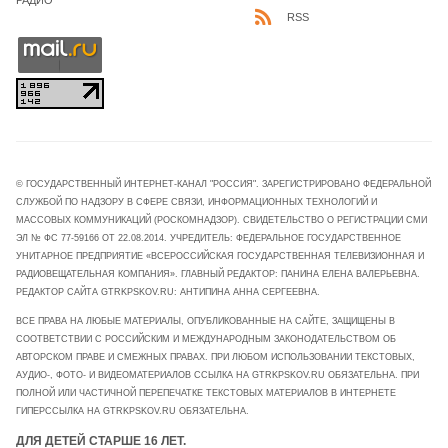
RSS
© ГОСУДАРСТВЕННЫЙ ИНТЕРНЕТ-КАНАЛ "РОССИЯ". ЗАРЕГИСТРИРОВАНО ФЕДЕРАЛЬНОЙ
СЛУЖБОЙ ПО НАДЗОРУ В СФЕРЕ СВЯЗИ, ИНФОРМАЦИОННЫХ ТЕХНОЛОГИЙ И
МАССОВЫХ КОММУНИКАЦИЙ (РОСКОМНАДЗОР). СВИДЕТЕЛЬСТВО О РЕГИСТРАЦИИ СМИ
ЭЛ № ФС 77-59166 ОТ 22.08.2014. УЧРЕДИТЕЛЬ: ФЕДЕРАЛЬНОЕ ГОСУДАРСТВЕННОЕ
УНИТАРНОЕ ПРЕДПРИЯТИЕ «ВСЕРОССИЙСКАЯ ГОСУДАРСТВЕННАЯ ТЕЛЕВИЗИОННАЯ И
РАДИОВЕЩАТЕЛЬНАЯ КОМПАНИЯ». ГЛАВНЫЙ РЕДАКТОР: ПАНИНА ЕЛЕНА ВАЛЕРЬЕВНА.
РЕДАКТОР САЙТА GTRKPSKOV.RU: АНТИПИНА АННА СЕРГЕЕВНА.
ВСЕ ПРАВА НА ЛЮБЫЕ МАТЕРИАЛЫ, ОПУБЛИКОВАННЫЕ НА САЙТЕ, ЗАЩИЩЕНЫ В
СООТВЕТСТВИИ С РОССИЙСКИМ И МЕЖДУНАРОДНЫМ ЗАКОНОДАТЕЛЬСТВОМ ОБ
АВТОРСКОМ ПРАВЕ И СМЕЖНЫХ ПРАВАХ. ПРИ ЛЮБОМ ИСПОЛЬЗОВАНИИ ТЕКСТОВЫХ,
АУДИО-, ФОТО- И ВИДЕОМАТЕРИАЛОВ ССЫЛКА НА GTRKPSKOV.RU ОБЯЗАТЕЛЬНА. ПРИ
ПОЛНОЙ ИЛИ ЧАСТИЧНОЙ ПЕРЕПЕЧАТКЕ ТЕКСТОВЫХ МАТЕРИАЛОВ В ИНТЕРНЕТЕ
ГИПЕРССЫЛКА НА GTRKPSKOV.RU ОБЯЗАТЕЛЬНА.
ДЛЯ ДЕТЕЙ СТАРШЕ 16 ЛЕТ.