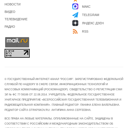
НОВОСТИ
МАКС
ВИДЕО
TELEGRAM
ТЕЛЕВИДЕНИЕ
ЯНДЕКС ДЗЕН
РАДИО
RSS
© ГОСУДАРСТВЕННЫЙ ИНТЕРНЕТ-КАНАЛ "РОССИЯ". ЗАРЕГИСТРИРОВАНО ФЕДЕРАЛЬНОЙ
СЛУЖБОЙ ПО НАДЗОРУ В СФЕРЕ СВЯЗИ, ИНФОРМАЦИОННЫХ ТЕХНОЛОГИЙ И
МАССОВЫХ КОММУНИКАЦИЙ (РОСКОМНАДЗОР). СВИДЕТЕЛЬСТВО О РЕГИСТРАЦИИ СМИ
ЭЛ № ФС 77-59166 ОТ 22.08.2014. УЧРЕДИТЕЛЬ: ФЕДЕРАЛЬНОЕ ГОСУДАРСТВЕННОЕ
УНИТАРНОЕ ПРЕДПРИЯТИЕ «ВСЕРОССИЙСКАЯ ГОСУДАРСТВЕННАЯ ТЕЛЕВИЗИОННАЯ И
РАДИОВЕЩАТЕЛЬНАЯ КОМПАНИЯ». ГЛАВНЫЙ РЕДАКТОР: ПАНИНА ЕЛЕНА ВАЛЕРЬЕВНА.
РЕДАКТОР САЙТА GTRKPSKOV.RU: АНТИПИНА АННА СЕРГЕЕВНА.
ВСЕ ПРАВА НА ЛЮБЫЕ МАТЕРИАЛЫ, ОПУБЛИКОВАННЫЕ НА САЙТЕ, ЗАЩИЩЕНЫ В
СООТВЕТСТВИИ С РОССИЙСКИМ И МЕЖДУНАРОДНЫМ ЗАКОНОДАТЕЛЬСТВОМ ОБ