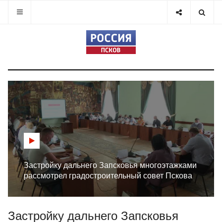
Застройку дальнего Запсковья многоэтажками
рассмотрел градостроительный совет Пскова
Застройку дальнего Запсковья