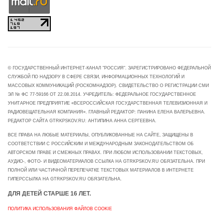
© ГОСУДАРСТВЕННЫЙ ИНТЕРНЕТ-КАНАЛ "РОССИЯ". ЗАРЕГИСТРИРОВАНО ФЕДЕРАЛЬНОЙ
СЛУЖБОЙ ПО НАДЗОРУ В СФЕРЕ СВЯЗИ, ИНФОРМАЦИОННЫХ ТЕХНОЛОГИЙ И
МАССОВЫХ КОММУНИКАЦИЙ (РОСКОМНАДЗОР). СВИДЕТЕЛЬСТВО О РЕГИСТРАЦИИ СМИ
ЭЛ № ФС 77-59166 ОТ 22.08.2014. УЧРЕДИТЕЛЬ: ФЕДЕРАЛЬНОЕ ГОСУДАРСТВЕННОЕ
УНИТАРНОЕ ПРЕДПРИЯТИЕ «ВСЕРОССИЙСКАЯ ГОСУДАРСТВЕННАЯ ТЕЛЕВИЗИОННАЯ И
РАДИОВЕЩАТЕЛЬНАЯ КОМПАНИЯ». ГЛАВНЫЙ РЕДАКТОР: ПАНИНА ЕЛЕНА ВАЛЕРЬЕВНА.
РЕДАКТОР САЙТА GTRKPSKOV.RU: АНТИПИНА АННА СЕРГЕЕВНА.
ВСЕ ПРАВА НА ЛЮБЫЕ МАТЕРИАЛЫ, ОПУБЛИКОВАННЫЕ НА САЙТЕ, ЗАЩИЩЕНЫ В
СООТВЕТСТВИИ С РОССИЙСКИМ И МЕЖДУНАРОДНЫМ ЗАКОНОДАТЕЛЬСТВОМ ОБ
АВТОРСКОМ ПРАВЕ И СМЕЖНЫХ ПРАВАХ. ПРИ ЛЮБОМ ИСПОЛЬЗОВАНИИ ТЕКСТОВЫХ,
АУДИО-, ФОТО- И ВИДЕОМАТЕРИАЛОВ ССЫЛКА НА GTRKPSKOV.RU ОБЯЗАТЕЛЬНА. ПРИ
ПОЛНОЙ ИЛИ ЧАСТИЧНОЙ ПЕРЕПЕЧАТКЕ ТЕКСТОВЫХ МАТЕРИАЛОВ В ИНТЕРНЕТЕ
ГИПЕРССЫЛКА НА GTRKPSKOV.RU ОБЯЗАТЕЛЬНА.
ДЛЯ ДЕТЕЙ СТАРШЕ 16 ЛЕТ.
ПОЛИТИКА ИСПОЛЬЗОВАНИЯ ФАЙЛОВ COOKIE