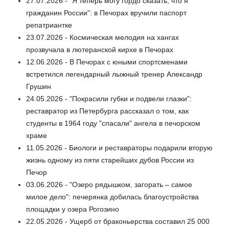
27.07.2026 - "Я теперь могу гордо сказать, что я
гражданин России": в Печорах вручили паспорт
репатриантке
23.07.2026 - Космическая мелодия на хангах
прозвучала в лютеранской кирхе в Печорах
12.06.2026 - В Печорах с юными спортсменами
встретился легендарный лыжный тренер Александр
Грушин
24.05.2026 - "Покрасили губки и подвели глазки":
реставратор из Петербурга рассказал о том, как
студенты в 1964 году "спасали" ангела в печорском
храме
11.05.2026 - Биологи и реставраторы подарили вторую
жизнь одному из пяти старейших дубов России из
Печор
03.06.2026 - "Озеро рядышком, загорать – самое
милое дело": печерянка добилась благоустройства
площадки у озера Рогозино
22.05.2026 - Ущерб от браконьерства составил 25 000