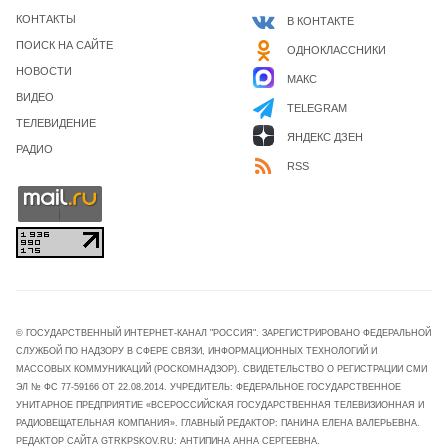
КОНТАКТЫ
В КОНТАКТЕ
ПОИСК НА САЙТЕ
ОДНОКЛАССНИКИ
НОВОСТИ
МАКС
ВИДЕО
TELEGRAM
ТЕЛЕВИДЕНИЕ
ЯНДЕКС ДЗЕН
РАДИО
RSS
© ГОСУДАРСТВЕННЫЙ ИНТЕРНЕТ-КАНАЛ "РОССИЯ". ЗАРЕГИСТРИРОВАНО ФЕДЕРАЛЬНОЙ
СЛУЖБОЙ ПО НАДЗОРУ В СФЕРЕ СВЯЗИ, ИНФОРМАЦИОННЫХ ТЕХНОЛОГИЙ И
МАССОВЫХ КОММУНИКАЦИЙ (РОСКОМНАДЗОР). СВИДЕТЕЛЬСТВО О РЕГИСТРАЦИИ СМИ
ЭЛ № ФС 77-59166 ОТ 22.08.2014. УЧРЕДИТЕЛЬ: ФЕДЕРАЛЬНОЕ ГОСУДАРСТВЕННОЕ
УНИТАРНОЕ ПРЕДПРИЯТИЕ «ВСЕРОССИЙСКАЯ ГОСУДАРСТВЕННАЯ ТЕЛЕВИЗИОННАЯ И
РАДИОВЕЩАТЕЛЬНАЯ КОМПАНИЯ». ГЛАВНЫЙ РЕДАКТОР: ПАНИНА ЕЛЕНА ВАЛЕРЬЕВНА.
РЕДАКТОР САЙТА GTRKPSKOV.RU: АНТИПИНА АННА СЕРГЕЕВНА.