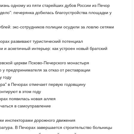
жизнь одному из пяти старейших дубов России из Печор
 дело": печерянка добилась благоустройства площадки у
ублей: экс-сотрудников полиции осудили за ловлю сетями
ечорах развивают туристический потенциал
и и аскетичный интерьер: как устроен новый братский
ревской церкви Псково-Печерского монастыря
 у предпринимателя за отказ от реставрации
у году
обра" в Печорах отмечает первую годовщину
онтируют в этом году
чорах появилась новая аллея
ючаться в самоуправление
ыми инспекторами дорожного движения
ратура. В Печорах завершается строительство больницы