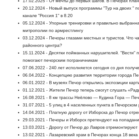
17.02.2025 - От мечты до первых шагов. В Печорах пла
20.12.2024 - Новый выпуск программы "Тур на двоих " п
канале "Россия 1" в 8.20
05.12.2024 - Упорные тренировки и правильно выбранна
митрополии по армрестлингу
03.12.2024 - Печоры глазами местных и туристов. Что
районного центра?
15.11.2024 - Десятки пойманных нарушителей. "Вести"
помогают печорским пограничникам
07.06.2022 - 240 лет исполняется сегодня со дня получ
06.04.2022 - Концепцию развития территории города П
06.01.2022 - В музеях Печор открылись экспозиции кар
01.12.2021 - Жители Печор теперь смогут слушать «Рад
16.08.2021 - 8 км трассы Неёлово — Кудина Гора — Пе
31.07.2021 - 5 улиц в 4 населенных пункта в Печорско
14.04.2021 - Платную дорогу от Изборска до Печор отре
29.03.2021 - Печоры и Изборск претендуют на попадани
13.03.2021 - Дорогу от Печор до Лавров отремонтируют 
13.02.2021 - Лазаревский храм в Печорах конца 18 века