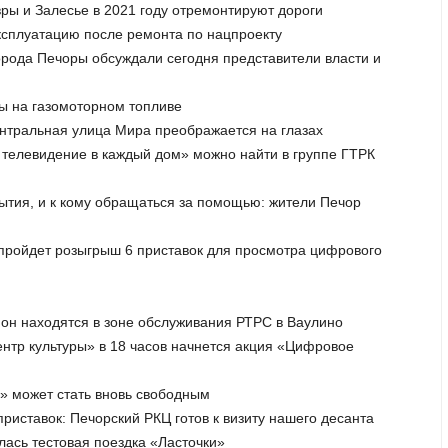
вры и Залесье в 2021 году отремонтируют дороги
эксплуатацию после ремонта по нацпроекту
орода Печоры обсуждали сегодня представители власти и
сы на газомоторном топливе
ентральная улица Мира преображается на глазах
 телевидение в каждый дом» можно найти в группе ГТРК
рытия, и к кому обращаться за помощью: жители Печор
 пройдет розыгрыш 6 приставок для просмотра цифрового
йон находятся в зоне обслуживания РТРС в Ваулино
ентр культуры» в 18 часов начнется акция «Цифровое
а» может стать вновь свободным
риставок: Печорский РКЦ готов к визиту нашего десанта
лась тестовая поездка «Ласточки»