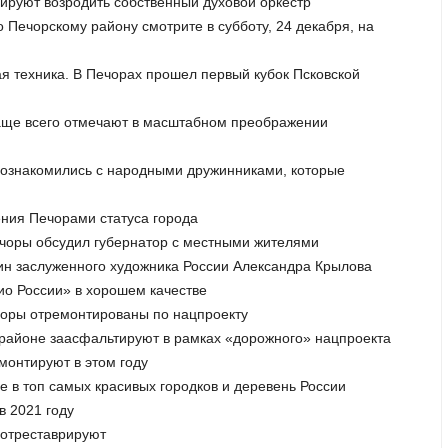
нируют возродить собственный духовой оркестр
о Печорскому району смотрите в субботу, 24 декабря, на
я техника. В Печорах прошел первый кубок Псковской
 чаще всего отмечают в масштабном преображении
 познакомились с народными дружинниками, которые
ения Печорами статуса города
ечоры обсудил губернатор с местными жителями
тин заслуженного художника России Александра Крылова
ио России» в хорошем качестве
чоры отремонтированы по нацпроекту
м районе заасфальтируют в рамках «дорожного» нацпроекта
монтируют в этом году
е в топ самых красивых городков и деревень России
в 2021 году
 отреставрируют