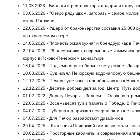
11.05.2026 - Биологи и реставраторы подарили вторую 
03.06.2026 - "Озеро рядышком, загорать – самое милое
озера Рогозино
22.05.2026 - Ущерб от браконьерства составил 25 000 р
на охраняемом озере
14.05.2026 - "Монастырская кухня" и брендбук: как в П
22.04.2026 - 29 насельников, современные коммуникаци
корпус в Псково-Печерском монастыре
16.04.2026 - Подземная река больше не угрожает Лаза
10.03.2026 - Суд изъял Печорскую водонапорную башню
12.12.2025 - Печоры уже вовсю преображаются к Новом
12.12.2025 - Десятки добрых дел за год. Центр "Путь д
01.02.2022 - Дорогу Печоры – Залесье – Олохово отрем
22.05.2025 - Восемьдесят туй в память о Победе. В Пе
04.07.2020 - Губернатор призвал печерян активнее вкл
04.07.2020 - Для Печор разработают дизайн-код
29.04.2025 - Школьники Печорской гимназии стали юн
20.02.2025 - Просторные кабинеты и современная аппа