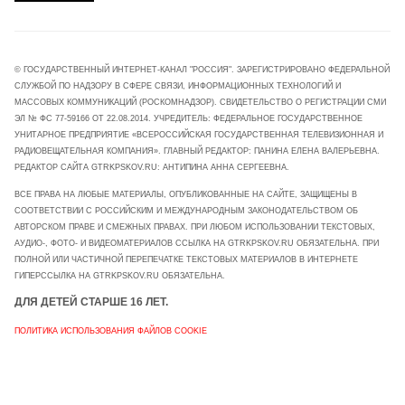
© ГОСУДАРСТВЕННЫЙ ИНТЕРНЕТ-КАНАЛ "РОССИЯ". ЗАРЕГИСТРИРОВАНО ФЕДЕРАЛЬНОЙ
СЛУЖБОЙ ПО НАДЗОРУ В СФЕРЕ СВЯЗИ, ИНФОРМАЦИОННЫХ ТЕХНОЛОГИЙ И
МАССОВЫХ КОММУНИКАЦИЙ (РОСКОМНАДЗОР). СВИДЕТЕЛЬСТВО О РЕГИСТРАЦИИ СМИ
ЭЛ № ФС 77-59166 ОТ 22.08.2014. УЧРЕДИТЕЛЬ: ФЕДЕРАЛЬНОЕ ГОСУДАРСТВЕННОЕ
УНИТАРНОЕ ПРЕДПРИЯТИЕ «ВСЕРОССИЙСКАЯ ГОСУДАРСТВЕННАЯ ТЕЛЕВИЗИОННАЯ И
РАДИОВЕЩАТЕЛЬНАЯ КОМПАНИЯ». ГЛАВНЫЙ РЕДАКТОР: ПАНИНА ЕЛЕНА ВАЛЕРЬЕВНА.
РЕДАКТОР САЙТА GTRKPSKOV.RU: АНТИПИНА АННА СЕРГЕЕВНА.
ВСЕ ПРАВА НА ЛЮБЫЕ МАТЕРИАЛЫ, ОПУБЛИКОВАННЫЕ НА САЙТЕ, ЗАЩИЩЕНЫ В
СООТВЕТСТВИИ С РОССИЙСКИМ И МЕЖДУНАРОДНЫМ ЗАКОНОДАТЕЛЬСТВОМ ОБ
АВТОРСКОМ ПРАВЕ И СМЕЖНЫХ ПРАВАХ. ПРИ ЛЮБОМ ИСПОЛЬЗОВАНИИ ТЕКСТОВЫХ,
АУДИО-, ФОТО- И ВИДЕОМАТЕРИАЛОВ ССЫЛКА НА GTRKPSKOV.RU ОБЯЗАТЕЛЬНА. ПРИ
ПОЛНОЙ ИЛИ ЧАСТИЧНОЙ ПЕРЕПЕЧАТКЕ ТЕКСТОВЫХ МАТЕРИАЛОВ В ИНТЕРНЕТЕ
ГИПЕРССЫЛКА НА GTRKPSKOV.RU ОБЯЗАТЕЛЬНА.
ДЛЯ ДЕТЕЙ СТАРШЕ 16 ЛЕТ.
ПОЛИТИКА ИСПОЛЬЗОВАНИЯ ФАЙЛОВ COOKIE