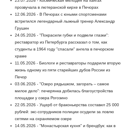
23.07.2026 - Космическая мелодия на хангах
прозвучала в лютеранской кирхе в Печорах
12.06.2026 - В Печорах с юными спортсменами
встретился легендарный лыжный тренер Александр
Грушин
24.05.2026 - "Покрасили губки и подвели глазки":
реставратор из Петербурга рассказал о том, как
студенты в 1964 году "спасали" ангела в печорском
храме
11.05.2026 - Биологи и реставраторы подарили вторую
жизнь одному из пяти старейших дубов России из
Печор
03.06.2026 - "Озеро рядышком, загорать – самое
милое дело": печерянка добилась благоустройства
площадки у озера Рогозино
22.05.2026 - Ущерб от браконьерства составил 25 000
рублей: экс-сотрудников полиции осудили за ловлю
сетями на охраняемом озере
14.05.2026 - "Монастырская кухня" и брендбук: как в