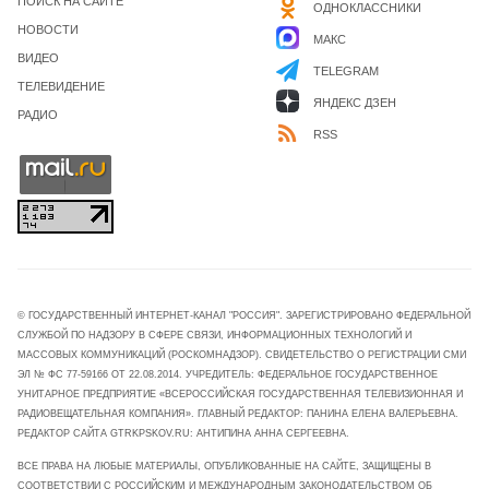
ПОИСК НА САЙТЕ
ОДНОКЛАССНИКИ
НОВОСТИ
МАКС
ВИДЕО
TELEGRAM
ТЕЛЕВИДЕНИЕ
ЯНДЕКС ДЗЕН
РАДИО
RSS
© ГОСУДАРСТВЕННЫЙ ИНТЕРНЕТ-КАНАЛ "РОССИЯ". ЗАРЕГИСТРИРОВАНО ФЕДЕРАЛЬНОЙ
СЛУЖБОЙ ПО НАДЗОРУ В СФЕРЕ СВЯЗИ, ИНФОРМАЦИОННЫХ ТЕХНОЛОГИЙ И
МАССОВЫХ КОММУНИКАЦИЙ (РОСКОМНАДЗОР). СВИДЕТЕЛЬСТВО О РЕГИСТРАЦИИ СМИ
ЭЛ № ФС 77-59166 ОТ 22.08.2014. УЧРЕДИТЕЛЬ: ФЕДЕРАЛЬНОЕ ГОСУДАРСТВЕННОЕ
УНИТАРНОЕ ПРЕДПРИЯТИЕ «ВСЕРОССИЙСКАЯ ГОСУДАРСТВЕННАЯ ТЕЛЕВИЗИОННАЯ И
РАДИОВЕЩАТЕЛЬНАЯ КОМПАНИЯ». ГЛАВНЫЙ РЕДАКТОР: ПАНИНА ЕЛЕНА ВАЛЕРЬЕВНА.
РЕДАКТОР САЙТА GTRKPSKOV.RU: АНТИПИНА АННА СЕРГЕЕВНА.
ВСЕ ПРАВА НА ЛЮБЫЕ МАТЕРИАЛЫ, ОПУБЛИКОВАННЫЕ НА САЙТЕ, ЗАЩИЩЕНЫ В
СООТВЕТСТВИИ С РОССИЙСКИМ И МЕЖДУНАРОДНЫМ ЗАКОНОДАТЕЛЬСТВОМ ОБ