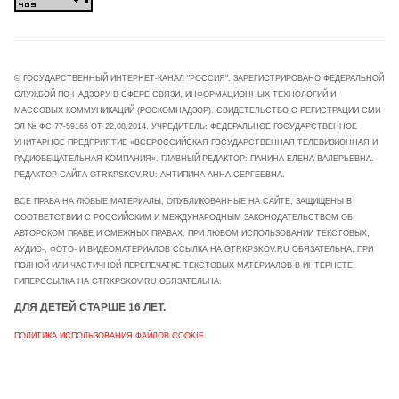
© ГОСУДАРСТВЕННЫЙ ИНТЕРНЕТ-КАНАЛ "РОССИЯ". ЗАРЕГИСТРИРОВАНО ФЕДЕРАЛЬНОЙ
СЛУЖБОЙ ПО НАДЗОРУ В СФЕРЕ СВЯЗИ, ИНФОРМАЦИОННЫХ ТЕХНОЛОГИЙ И
МАССОВЫХ КОММУНИКАЦИЙ (РОСКОМНАДЗОР). СВИДЕТЕЛЬСТВО О РЕГИСТРАЦИИ СМИ
ЭЛ № ФС 77-59166 ОТ 22.08.2014. УЧРЕДИТЕЛЬ: ФЕДЕРАЛЬНОЕ ГОСУДАРСТВЕННОЕ
УНИТАРНОЕ ПРЕДПРИЯТИЕ «ВСЕРОССИЙСКАЯ ГОСУДАРСТВЕННАЯ ТЕЛЕВИЗИОННАЯ И
РАДИОВЕЩАТЕЛЬНАЯ КОМПАНИЯ». ГЛАВНЫЙ РЕДАКТОР: ПАНИНА ЕЛЕНА ВАЛЕРЬЕВНА.
РЕДАКТОР САЙТА GTRKPSKOV.RU: АНТИПИНА АННА СЕРГЕЕВНА.
ВСЕ ПРАВА НА ЛЮБЫЕ МАТЕРИАЛЫ, ОПУБЛИКОВАННЫЕ НА САЙТЕ, ЗАЩИЩЕНЫ В
СООТВЕТСТВИИ С РОССИЙСКИМ И МЕЖДУНАРОДНЫМ ЗАКОНОДАТЕЛЬСТВОМ ОБ
АВТОРСКОМ ПРАВЕ И СМЕЖНЫХ ПРАВАХ. ПРИ ЛЮБОМ ИСПОЛЬЗОВАНИИ ТЕКСТОВЫХ,
АУДИО-, ФОТО- И ВИДЕОМАТЕРИАЛОВ ССЫЛКА НА GTRKPSKOV.RU ОБЯЗАТЕЛЬНА. ПРИ
ПОЛНОЙ ИЛИ ЧАСТИЧНОЙ ПЕРЕПЕЧАТКЕ ТЕКСТОВЫХ МАТЕРИАЛОВ В ИНТЕРНЕТЕ
ГИПЕРССЫЛКА НА GTRKPSKOV.RU ОБЯЗАТЕЛЬНА.
ДЛЯ ДЕТЕЙ СТАРШЕ 16 ЛЕТ.
ПОЛИТИКА ИСПОЛЬЗОВАНИЯ ФАЙЛОВ COOKIE