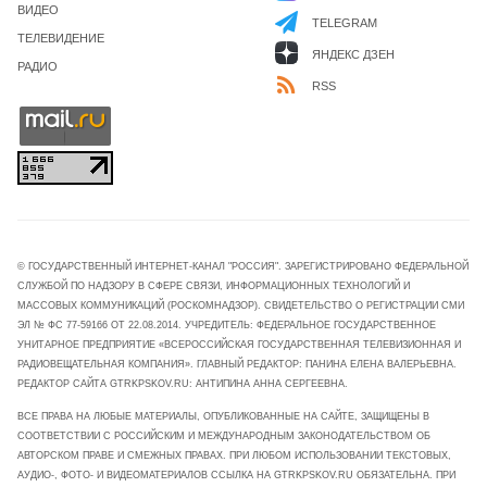
ВИДЕО
TELEGRAM
ТЕЛЕВИДЕНИЕ
ЯНДЕКС ДЗЕН
РАДИО
RSS
© ГОСУДАРСТВЕННЫЙ ИНТЕРНЕТ-КАНАЛ "РОССИЯ". ЗАРЕГИСТРИРОВАНО ФЕДЕРАЛЬНОЙ
СЛУЖБОЙ ПО НАДЗОРУ В СФЕРЕ СВЯЗИ, ИНФОРМАЦИОННЫХ ТЕХНОЛОГИЙ И
МАССОВЫХ КОММУНИКАЦИЙ (РОСКОМНАДЗОР). СВИДЕТЕЛЬСТВО О РЕГИСТРАЦИИ СМИ
ЭЛ № ФС 77-59166 ОТ 22.08.2014. УЧРЕДИТЕЛЬ: ФЕДЕРАЛЬНОЕ ГОСУДАРСТВЕННОЕ
УНИТАРНОЕ ПРЕДПРИЯТИЕ «ВСЕРОССИЙСКАЯ ГОСУДАРСТВЕННАЯ ТЕЛЕВИЗИОННАЯ И
РАДИОВЕЩАТЕЛЬНАЯ КОМПАНИЯ». ГЛАВНЫЙ РЕДАКТОР: ПАНИНА ЕЛЕНА ВАЛЕРЬЕВНА.
РЕДАКТОР САЙТА GTRKPSKOV.RU: АНТИПИНА АННА СЕРГЕЕВНА.
ВСЕ ПРАВА НА ЛЮБЫЕ МАТЕРИАЛЫ, ОПУБЛИКОВАННЫЕ НА САЙТЕ, ЗАЩИЩЕНЫ В
СООТВЕТСТВИИ С РОССИЙСКИМ И МЕЖДУНАРОДНЫМ ЗАКОНОДАТЕЛЬСТВОМ ОБ
АВТОРСКОМ ПРАВЕ И СМЕЖНЫХ ПРАВАХ. ПРИ ЛЮБОМ ИСПОЛЬЗОВАНИИ ТЕКСТОВЫХ,
АУДИО-, ФОТО- И ВИДЕОМАТЕРИАЛОВ ССЫЛКА НА GTRKPSKOV.RU ОБЯЗАТЕЛЬНА. ПРИ