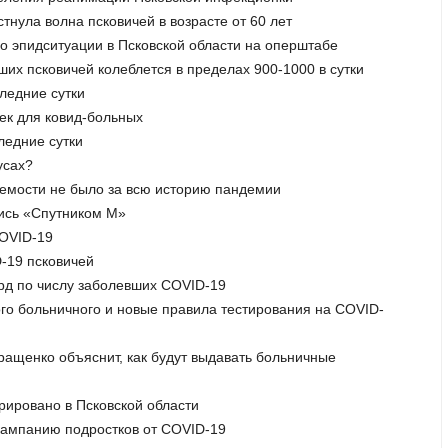
нула волна псковичей в возрасте от 60 лет
по эпидситуации в Псковской области на оперштабе
ших псковичей колеблется в пределах 900-1000 в сутки
следние сутки
оек для ковид-больных
ледние сутки
усах?
аемости не было за всю историю пандемии
лись «Спутником М»
COVID-19
D-19 псковичей
орд по числу заболевших COVID-19
ого больничного и новые правила тестирования на COVID-
ращенко объяснит, как будут выдавать больничные
рировано в Псковской области
кампанию подростков от COVID-19