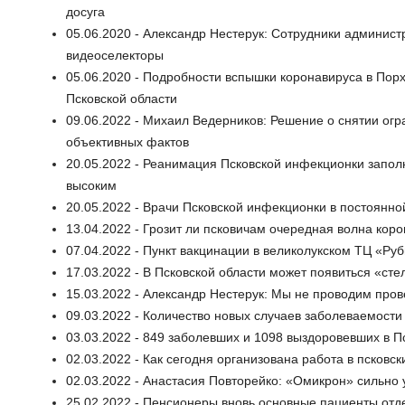
досуга
05.06.2020 - Александр Нестерук: Сотрудники админис
видеоселекторы
05.06.2020 - Подробности вспышки коронавируса в Пор
Псковской области
09.06.2022 - Михаил Ведерников: Решение о снятии огр
объективных фактов
20.05.2022 - Реанимация Псковской инфекционки запол
высоким
20.05.2022 - Врачи Псковской инфекционки в постоянн
13.04.2022 - Грозит ли псковичам очередная волна кор
07.04.2022 - Пункт вакцинации в великолукском ТЦ «Ру
17.03.2022 - В Псковской области может появиться «ст
15.03.2022 - Александр Нестерук: Мы не проводим про
09.03.2022 - Количество новых случаев заболеваемост
03.03.2022 - 849 заболевших и 1098 выздоровевших в П
02.03.2022 - Как сегодня организована работа в псковс
02.03.2022 - Анастасия Повторейко: «Омикрон» сильно
25.02.2022 - Пенсионеры вновь основные пациенты от