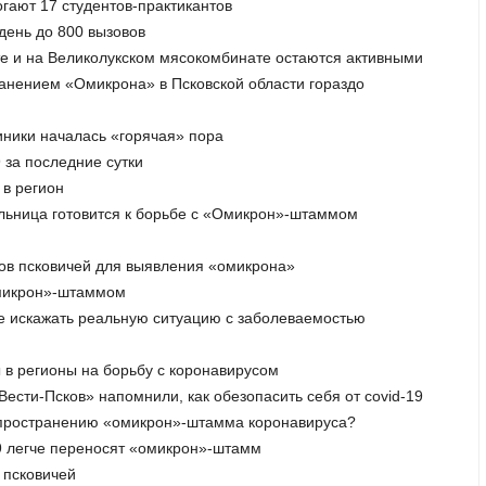
гают 17 студентов-практикантов
день до 800 вызовов
ате и на Великолукском мясокомбинате остаются активными
ранением «Омикрона» в Псковской области гораздо
линики началась «горячая» пора
 за последние сутки
 в регион
ольница готовится к борьбе с «Омикрон»-штаммом
тов псковичей для выявления «омикрона»
«омикрон»-штаммом
не искажать реальную ситуацию с заболеваемостью
 в регионы на борьбу с коронавирусом
«Вести-Псков» напомнили, как обезопасить себя от covid-19
аспространению «омикрон»-штамма коронавируса?
9 легче переносят «омикрон»-штамм
 псковичей