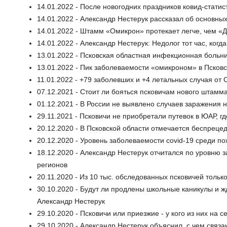
14.01.2022 - После новогодних праздников ковид-статис
14.01.2022 - Александр Нестерук рассказал об основ
14.01.2022 - Штамм «Омикрон» протекает легче, чем «
14.01.2022 - Александр Нестерук: Недолог тот час, ког
13.01.2022 - Псковская областная инфекционная больни
13.01.2022 - Пик заболеваемости «омикроном» в Псковс
11.01.2022 - +79 заболевших и +4 летальных случая от
07.12.2021 - Стоит ли бояться псковичам нового штам
01.12.2021 - В России не выявлено случаев заражения
29.11.2021 - Псковичи не приобретали путевок в ЮАР, 
20.12.2020 - В Псковской области отмечается беспрец
20.12.2020 - Уровень заболеваемости covid-19 среди по
18.12.2020 - Александр Нестерук отчитался по уровню з
регионов
20.11.2020 - Из 10 тыс. обследованных псковичей только
30.10.2020 - Будут ли продлены школьные каникулы и 
Александр Нестерук
29.10.2020 - Псковичи или приезжие - у кого из них на
29.10.2020 - Александр Нестерук объяснил, с чем связ