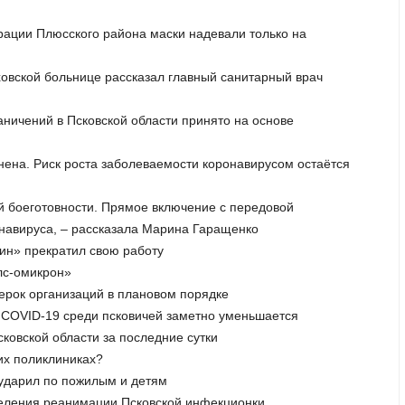
трации Плюсского района маски надевали только на
ховской больнице рассказал главный санитарный врач
аничений в Псковской области принято на основе
нена. Риск роста заболеваемости коронавирусом остаётся
ой боеготовности. Прямое включение с передовой
онавируса, – рассказала Марина Гаращенко
бин» прекратил свою работу
елс-омикрон»
верок организаций в плановом порядке
и COVID-19 среди псковичей заметно уменьшается
сковской области за последние сутки
ких поликлиниках?
 ударил по пожилым и детям
деления реанимации Псковской инфекционки