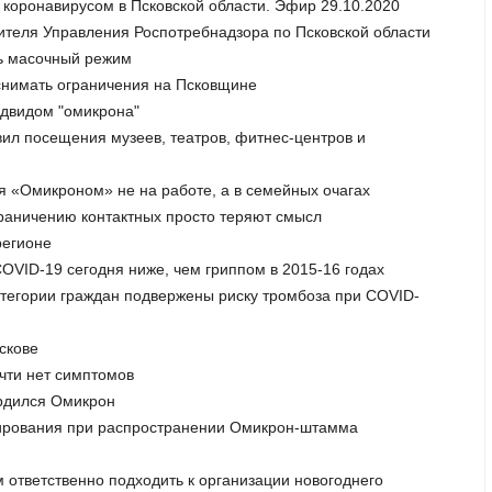
с коронавирусом в Псковской области. Эфир 29.10.2020
дителя Управления Роспотребнадзора по Псковской области
ть масочный режим
 снимать ограничения на Псковщине
одвидом "омикрона"
вил посещения музеев, театров, фитнес-центров и
я «Омикроном» не на работе, а в семейных очагах
граничению контактных просто теряют смысл
регионе
OVID-19 сегодня ниже, чем гриппом в 2015-16 годах
категории граждан подвержены риску тромбоза при COVID-
скове
чти нет симптомов
ердился Омикрон
агирования при распространении Омикрон-штамма
м ответственно подходить к организации новогоднего