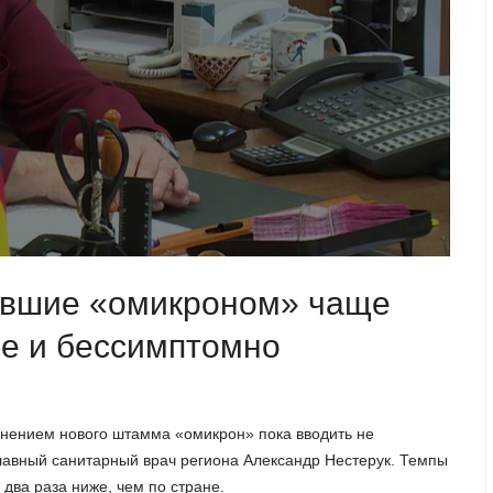
евшие «омикроном» чаще
ме и бессимптомно
ранением нового штамма «омикрон» пока вводить не
главный санитарный врач региона Александр Нестерук. Темпы
 два раза ниже, чем по стране.