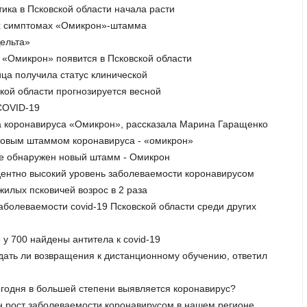
тика в Псковской области начала расти
ных симптомах «Омикрон»-штамма
Дельта»
да «Омикрон» появится в Псковской области
ца получила статус клинической
кой области прогнозируется весной
 СOVID-19
ма коронавируса «Омикрон», рассказала Марина Гаращенко
 новым штаммом коронавируса - «омикрон»
где обнаружен новый штамм - Омикрон
едентно высокий уровень заболеваемости коронавирусом
жилых псковичей возрос в 2 раза
аболеваемости covid-19 Псковской области среди других
 у 700 найдены антитела к covid-19
ждать ли возвращения к дистанционному обучению, ответил
 сегодня в большей степени выявляется коронавирус?
ан рост заболеваемости коронавирусом в нашем регионе