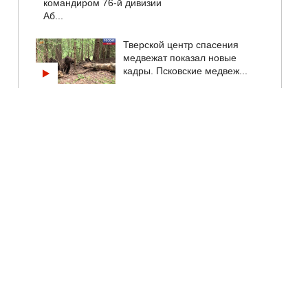
командиром 76-й дивизии
Аб...
Тверской центр спасения
медвежат показал новые
кадры. Псковские медвеж...
"Россети" не отреагировали, а
УФАС довели дело до конца.
Как антимоноп...
В Великих Луках началась
приемка школ и детских садов
к новому учебном...