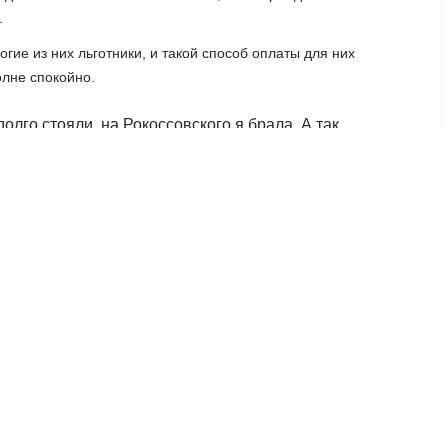
.
ие из них льготники, и такой способ оплаты для них
олне спокойно.
олго стояли, на Рокоссовского я брала. А так
девочки помогли. Никаких проблем, сами видели,
ир
ты нужно приобрести всего один раз, а затем
ь как абонемент (безлимит или сто поездок), так и завести
ки за наличный расчёт составит 27 рублей, по банковской
йно и сегодня тоже. Все предъявляют, все
о, отвечаем, объясняем. А так в общем-то нет
м... Ну, всякие люди есть за целый день, кто-то