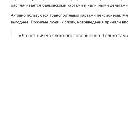
расплачивается банковскими картами и наличными деньгами
Активно пользуются транспортными картами пенсионеры. Мног
выгоднее. Пожилые люди, к слову, нововведения приняли вп
«Да нет, ничего сложного совершенно. Только там д
нормально, в Сбербанке сразу сделали, там даже 
как сейчас рассчитали», - Таисия Петрова, пассаж
В отличие от прежних бумажных проездных транспортные кар
самостоятельно пополнять баланс. Пассажиры могут оплачиват
электронный кошелёк для разовой оплаты проезда.
Напомним, что с ноября тариф вырос. Стоимость одной поезд
карте 26, с новой транспортной картой - 25.
«Вы знаете, спокойнее намного. Вчера было споко
оплачивают. Кто какие вопросы задаёт, естественн
никаких проблем и причин для того, чтобы кто-то та