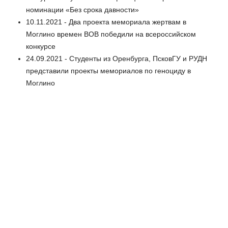
номинации «Без срока давности»
10.11.2021 - Два проекта мемориала жертвам в
Моглино времен ВОВ победили на всероссийском
конкурсе
24.09.2021 - Студенты из Оренбурга, ПсковГУ и РУДН
представили проекты мемориалов по геноциду в
Моглино
24.09.2021 - Студенты-архитекторы разрабатывают
проекты мемориалов, посвященных геноциду русского
народа на территории Псковской и Орловской
областей
07.09.2021 - Специалисты изучают останки,
обнаруженные у деревни Борки Невельского района
27.08.2021 - Преступления нацистов на территории
Псковской области признаны геноцидом
11.08.2021 - В Пскове проходит второе заседание суда
по делу о геноциде в годы войны
10.08.2021 - Историк Борис Ковалёв: Фашисты