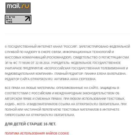
© ГОСУДАРСТВЕННЫЙ ИНТЕРНЕТ-КАНАЛ "РОССИЯ". ЗАРЕГИСТРИРОВАНО ФЕДЕРАЛЬНОЙ
СЛУЖБОЙ ПО НАДЗОРУ В СФЕРЕ СВЯЗИ, ИНФОРМАЦИОННЫХ ТЕХНОЛОГИЙ И
МАССОВЫХ КОММУНИКАЦИЙ (РОСКОМНАДЗОР). СВИДЕТЕЛЬСТВО О РЕГИСТРАЦИИ СМИ
ЭЛ № ФС 77-59166 ОТ 22.08.2014. УЧРЕДИТЕЛЬ: ФЕДЕРАЛЬНОЕ ГОСУДАРСТВЕННОЕ
УНИТАРНОЕ ПРЕДПРИЯТИЕ «ВСЕРОССИЙСКАЯ ГОСУДАРСТВЕННАЯ ТЕЛЕВИЗИОННАЯ И
РАДИОВЕЩАТЕЛЬНАЯ КОМПАНИЯ». ГЛАВНЫЙ РЕДАКТОР: ПАНИНА ЕЛЕНА ВАЛЕРЬЕВНА.
РЕДАКТОР САЙТА GTRKPSKOV.RU: АНТИПИНА АННА СЕРГЕЕВНА.
ВСЕ ПРАВА НА ЛЮБЫЕ МАТЕРИАЛЫ, ОПУБЛИКОВАННЫЕ НА САЙТЕ, ЗАЩИЩЕНЫ В
СООТВЕТСТВИИ С РОССИЙСКИМ И МЕЖДУНАРОДНЫМ ЗАКОНОДАТЕЛЬСТВОМ ОБ
АВТОРСКОМ ПРАВЕ И СМЕЖНЫХ ПРАВАХ. ПРИ ЛЮБОМ ИСПОЛЬЗОВАНИИ ТЕКСТОВЫХ,
АУДИО-, ФОТО- И ВИДЕОМАТЕРИАЛОВ ССЫЛКА НА GTRKPSKOV.RU ОБЯЗАТЕЛЬНА. ПРИ
ПОЛНОЙ ИЛИ ЧАСТИЧНОЙ ПЕРЕПЕЧАТКЕ ТЕКСТОВЫХ МАТЕРИАЛОВ В ИНТЕРНЕТЕ
ГИПЕРССЫЛКА НА GTRKPSKOV.RU ОБЯЗАТЕЛЬНА.
ДЛЯ ДЕТЕЙ СТАРШЕ 16 ЛЕТ.
ПОЛИТИКА ИСПОЛЬЗОВАНИЯ ФАЙЛОВ COOKIE