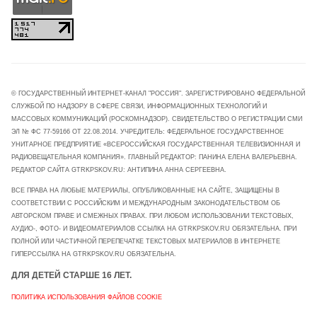
© ГОСУДАРСТВЕННЫЙ ИНТЕРНЕТ-КАНАЛ "РОССИЯ". ЗАРЕГИСТРИРОВАНО ФЕДЕРАЛЬНОЙ
СЛУЖБОЙ ПО НАДЗОРУ В СФЕРЕ СВЯЗИ, ИНФОРМАЦИОННЫХ ТЕХНОЛОГИЙ И
МАССОВЫХ КОММУНИКАЦИЙ (РОСКОМНАДЗОР). СВИДЕТЕЛЬСТВО О РЕГИСТРАЦИИ СМИ
ЭЛ № ФС 77-59166 ОТ 22.08.2014. УЧРЕДИТЕЛЬ: ФЕДЕРАЛЬНОЕ ГОСУДАРСТВЕННОЕ
УНИТАРНОЕ ПРЕДПРИЯТИЕ «ВСЕРОССИЙСКАЯ ГОСУДАРСТВЕННАЯ ТЕЛЕВИЗИОННАЯ И
РАДИОВЕЩАТЕЛЬНАЯ КОМПАНИЯ». ГЛАВНЫЙ РЕДАКТОР: ПАНИНА ЕЛЕНА ВАЛЕРЬЕВНА.
РЕДАКТОР САЙТА GTRKPSKOV.RU: АНТИПИНА АННА СЕРГЕЕВНА.
ВСЕ ПРАВА НА ЛЮБЫЕ МАТЕРИАЛЫ, ОПУБЛИКОВАННЫЕ НА САЙТЕ, ЗАЩИЩЕНЫ В
СООТВЕТСТВИИ С РОССИЙСКИМ И МЕЖДУНАРОДНЫМ ЗАКОНОДАТЕЛЬСТВОМ ОБ
АВТОРСКОМ ПРАВЕ И СМЕЖНЫХ ПРАВАХ. ПРИ ЛЮБОМ ИСПОЛЬЗОВАНИИ ТЕКСТОВЫХ,
АУДИО-, ФОТО- И ВИДЕОМАТЕРИАЛОВ ССЫЛКА НА GTRKPSKOV.RU ОБЯЗАТЕЛЬНА. ПРИ
ПОЛНОЙ ИЛИ ЧАСТИЧНОЙ ПЕРЕПЕЧАТКЕ ТЕКСТОВЫХ МАТЕРИАЛОВ В ИНТЕРНЕТЕ
ГИПЕРССЫЛКА НА GTRKPSKOV.RU ОБЯЗАТЕЛЬНА.
ДЛЯ ДЕТЕЙ СТАРШЕ 16 ЛЕТ.
ПОЛИТИКА ИСПОЛЬЗОВАНИЯ ФАЙЛОВ COOKIE