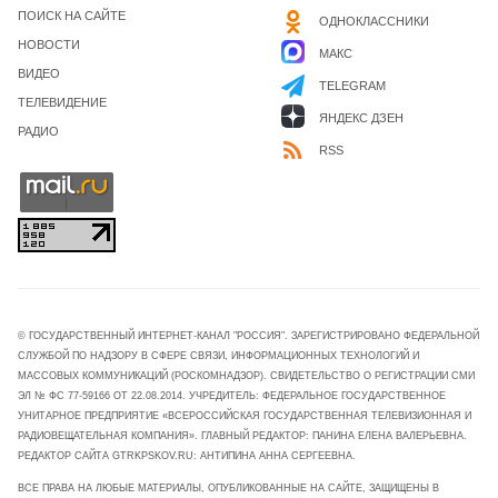
ПОИСК НА САЙТЕ
ОДНОКЛАССНИКИ
НОВОСТИ
МАКС
ВИДЕО
TELEGRAM
ТЕЛЕВИДЕНИЕ
ЯНДЕКС ДЗЕН
РАДИО
RSS
© ГОСУДАРСТВЕННЫЙ ИНТЕРНЕТ-КАНАЛ "РОССИЯ". ЗАРЕГИСТРИРОВАНО ФЕДЕРАЛЬНОЙ
СЛУЖБОЙ ПО НАДЗОРУ В СФЕРЕ СВЯЗИ, ИНФОРМАЦИОННЫХ ТЕХНОЛОГИЙ И
МАССОВЫХ КОММУНИКАЦИЙ (РОСКОМНАДЗОР). СВИДЕТЕЛЬСТВО О РЕГИСТРАЦИИ СМИ
ЭЛ № ФС 77-59166 ОТ 22.08.2014. УЧРЕДИТЕЛЬ: ФЕДЕРАЛЬНОЕ ГОСУДАРСТВЕННОЕ
УНИТАРНОЕ ПРЕДПРИЯТИЕ «ВСЕРОССИЙСКАЯ ГОСУДАРСТВЕННАЯ ТЕЛЕВИЗИОННАЯ И
РАДИОВЕЩАТЕЛЬНАЯ КОМПАНИЯ». ГЛАВНЫЙ РЕДАКТОР: ПАНИНА ЕЛЕНА ВАЛЕРЬЕВНА.
РЕДАКТОР САЙТА GTRKPSKOV.RU: АНТИПИНА АННА СЕРГЕЕВНА.
ВСЕ ПРАВА НА ЛЮБЫЕ МАТЕРИАЛЫ, ОПУБЛИКОВАННЫЕ НА САЙТЕ, ЗАЩИЩЕНЫ В