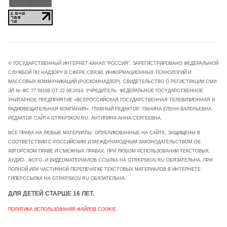
© ГОСУДАРСТВЕННЫЙ ИНТЕРНЕТ-КАНАЛ "РОССИЯ". ЗАРЕГИСТРИРОВАНО ФЕДЕРАЛЬНОЙ
СЛУЖБОЙ ПО НАДЗОРУ В СФЕРЕ СВЯЗИ, ИНФОРМАЦИОННЫХ ТЕХНОЛОГИЙ И
МАССОВЫХ КОММУНИКАЦИЙ (РОСКОМНАДЗОР). СВИДЕТЕЛЬСТВО О РЕГИСТРАЦИИ СМИ
ЭЛ № ФС 77-59166 ОТ 22.08.2014. УЧРЕДИТЕЛЬ: ФЕДЕРАЛЬНОЕ ГОСУДАРСТВЕННОЕ
УНИТАРНОЕ ПРЕДПРИЯТИЕ «ВСЕРОССИЙСКАЯ ГОСУДАРСТВЕННАЯ ТЕЛЕВИЗИОННАЯ И
РАДИОВЕЩАТЕЛЬНАЯ КОМПАНИЯ». ГЛАВНЫЙ РЕДАКТОР: ПАНИНА ЕЛЕНА ВАЛЕРЬЕВНА.
РЕДАКТОР САЙТА GTRKPSKOV.RU: АНТИПИНА АННА СЕРГЕЕВНА.
ВСЕ ПРАВА НА ЛЮБЫЕ МАТЕРИАЛЫ, ОПУБЛИКОВАННЫЕ НА САЙТЕ, ЗАЩИЩЕНЫ В
СООТВЕТСТВИИ С РОССИЙСКИМ И МЕЖДУНАРОДНЫМ ЗАКОНОДАТЕЛЬСТВОМ ОБ
АВТОРСКОМ ПРАВЕ И СМЕЖНЫХ ПРАВАХ. ПРИ ЛЮБОМ ИСПОЛЬЗОВАНИИ ТЕКСТОВЫХ,
АУДИО-, ФОТО- И ВИДЕОМАТЕРИАЛОВ ССЫЛКА НА GTRKPSKOV.RU ОБЯЗАТЕЛЬНА. ПРИ
ПОЛНОЙ ИЛИ ЧАСТИЧНОЙ ПЕРЕПЕЧАТКЕ ТЕКСТОВЫХ МАТЕРИАЛОВ В ИНТЕРНЕТЕ
ГИПЕРССЫЛКА НА GTRKPSKOV.RU ОБЯЗАТЕЛЬНА.
ДЛЯ ДЕТЕЙ СТАРШЕ 16 ЛЕТ.
ПОЛИТИКА ИСПОЛЬЗОВАНИЯ ФАЙЛОВ COOKIE