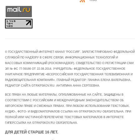
© ГОСУДАРСТВЕННЫЙ ИНТЕРНЕТ-КАНАЛ "РОССИЯ". ЗАРЕГИСТРИРОВАНО ФЕДЕРАЛЬНОЙ
СЛУЖБОЙ ПО НАДЗОРУ В СФЕРЕ СВЯЗИ, ИНФОРМАЦИОННЫХ ТЕХНОЛОГИЙ И
МАССОВЫХ КОММУНИКАЦИЙ (РОСКОМНАДЗОР). СВИДЕТЕЛЬСТВО О РЕГИСТРАЦИИ СМИ
ЭЛ № ФС 77-59166 ОТ 22.08.2014. УЧРЕДИТЕЛЬ: ФЕДЕРАЛЬНОЕ ГОСУДАРСТВЕННОЕ
УНИТАРНОЕ ПРЕДПРИЯТИЕ «ВСЕРОССИЙСКАЯ ГОСУДАРСТВЕННАЯ ТЕЛЕВИЗИОННАЯ И
РАДИОВЕЩАТЕЛЬНАЯ КОМПАНИЯ». ГЛАВНЫЙ РЕДАКТОР: ПАНИНА ЕЛЕНА ВАЛЕРЬЕВНА.
РЕДАКТОР САЙТА GTRKPSKOV.RU: АНТИПИНА АННА СЕРГЕЕВНА.
ВСЕ ПРАВА НА ЛЮБЫЕ МАТЕРИАЛЫ, ОПУБЛИКОВАННЫЕ НА САЙТЕ, ЗАЩИЩЕНЫ В
СООТВЕТСТВИИ С РОССИЙСКИМ И МЕЖДУНАРОДНЫМ ЗАКОНОДАТЕЛЬСТВОМ ОБ
АВТОРСКОМ ПРАВЕ И СМЕЖНЫХ ПРАВАХ. ПРИ ЛЮБОМ ИСПОЛЬЗОВАНИИ ТЕКСТОВЫХ,
АУДИО-, ФОТО- И ВИДЕОМАТЕРИАЛОВ ССЫЛКА НА GTRKPSKOV.RU ОБЯЗАТЕЛЬНА. ПРИ
ПОЛНОЙ ИЛИ ЧАСТИЧНОЙ ПЕРЕПЕЧАТКЕ ТЕКСТОВЫХ МАТЕРИАЛОВ В ИНТЕРНЕТЕ
ГИПЕРССЫЛКА НА GTRKPSKOV.RU ОБЯЗАТЕЛЬНА.
ДЛЯ ДЕТЕЙ СТАРШЕ 16 ЛЕТ.